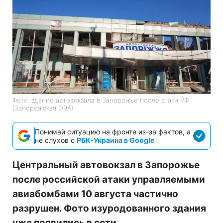
Фото: здание автовокзала в Запорожье после атаки РФ
(Запорожская ОВА)
Понимай ситуацию на фронте из-за фактов, а
не слухов с
РБК-Украина в Google
Центральный автовокзал в Запорожье
после российской атаки управляемыми
авиабомбами 10 августа частично
разрушен. Фото изуродованного здания
уже появились в сети.