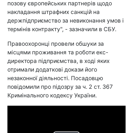
позову європейських партнерів щодо
накладання штрафних санкцій на
держпідприємство за невиконання умов і
термінів контракту", - зазначили в СБУ.
Правоохоронці провели обшуки за
місцями проживання та роботи екс-
директора підприємства, в ході яких
отримали додаткові докази його
незаконної діяльності. Посадовцю
повідомили про підозру за ч. 2 ст. 367
Кримінального кодексу України.