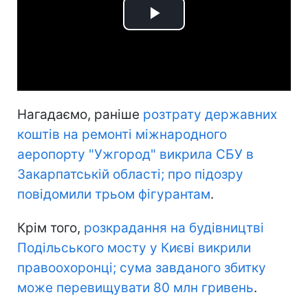
Play
Video
Нагадаємо, раніше
розтрату державних
коштів на ремонті міжнародного
аеропорту "Ужгород" викрила СБУ в
Закарпатській області; про підозру
повідомили трьом фігурантам
.
Крім того,
розкрадання на будівництві
Подільського мосту у Києві викрили
правоохоронці; сума завданого збитку
може перевищувати 80 млн гривень
.