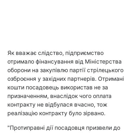
Як вважає слідство, підприємство
отримало фінансування від Міністерства
оборони на закупівлю партії стрілецького
озброєння у західних партнерів. Отримані
кошти посадовець використав не за
призначенням, внаслідок чого оплата
контракту не відбулася вчасно, тож
реалізацію контракту було зірвано.
"Протиправні дії посадовця призвели до