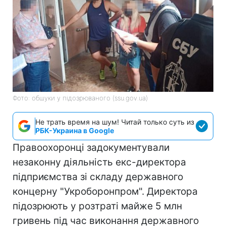
Фото: обшуки у підозрюваного (ssu.gov.ua)
Не трать время на шум! Читай только суть из
РБК-Украина в Google
Правоохоронці задокументували
незаконну діяльність екс-директора
підприємства зі складу державного
концерну "Укроборонпром". Директора
підозрюють у розтраті майже 5 млн
гривень під час виконання державного