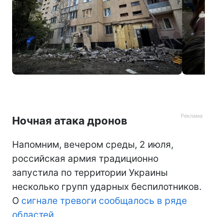
Фото: последствия атаки дронов на Одессу 3 июля (t.me/truonline)
Ночная атака дронов
Напомним, вечером среды, 2 июля,
российская армия традиционно
запустила по территории Украины
несколько групп ударных беспилотников.
О
сигнале тревоги сообщалось в ряде
областей.