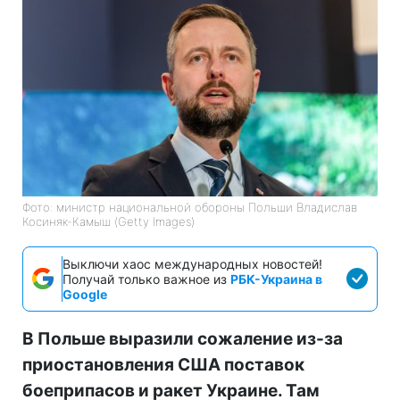
Фото: министр национальной обороны Польши Владислав
Косиняк-Камыш (Getty Images)
Выключи хаос международных новостей!
Получай только важное из
РБК-Украина в
Google
В Польше выразили сожаление из-за
приостановления США поставок
боеприпасов и ракет Украине. Там