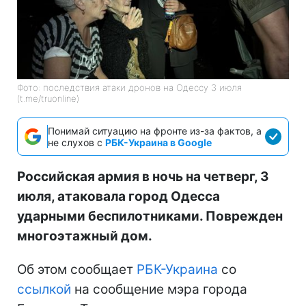
Фото: последствия атаки дронов на Одессу 3 июля
(t.me/truonline)
Понимай ситуацию на фронте из-за фактов, а
не слухов с
РБК-Украина в Google
Российская армия в ночь на четверг, 3
июля, атаковала город Одесса
ударными беспилотниками. Поврежден
многоэтажный дом.
Об этом сообщает
РБК-Украина
со
ссылкой
на сообщение мэра города