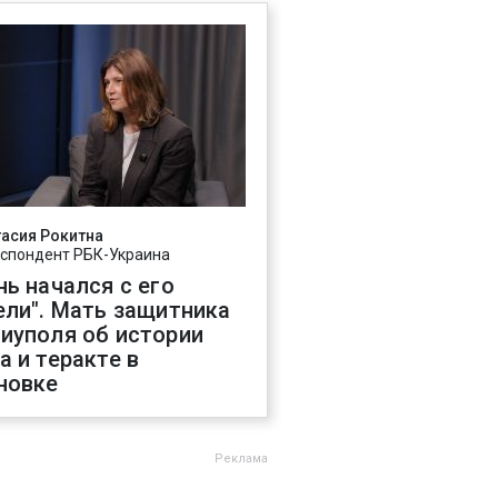
асия Рокитна
спондент РБК-Украина
нь начался с его
ели". Мать защитника
иуполя об истории
а и теракте в
новке