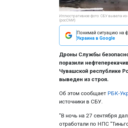
Иллюстративное фото: СБУ вывела из с
(росСМИ)
Понимай ситуацию на фр
Украина в Google
Дроны Службы безопасно
поразили нефтеперекачи
Чувашской республике Р
выведен из строя.
Об этом сообщает
РБК-Ук
источники в СБУ.
"В ночь на 27 сентября д
отработали по НПС "Тиньго