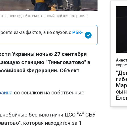
троя очередной элемент российской нефтеторговли
онте из-за фактов, а не слухов с
РБК-
сти Украины ночью 27 сентября
Анаст
вающую станцию "Тиньговатово" в
корре
оссийской Федерации. Объект
"Де
гиб
Мар
сын
раина
со ссылкой на собственные
Еле
альнобойные беспилотники ЦСО "А" СБУ
ватово", которая находится за 1