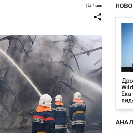
НОВО
2 мин
Дро
Wild
Ека
вид
АНАЛ