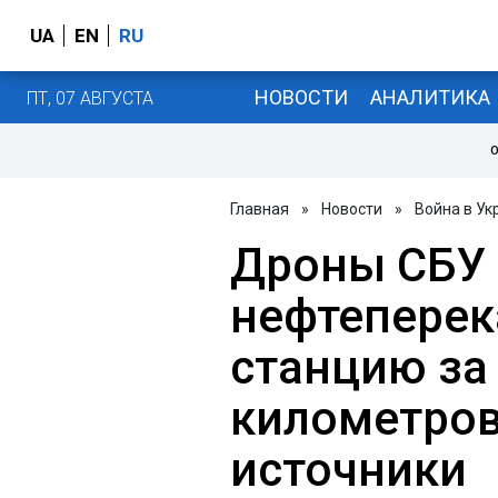
UA
EN
RU
НОВОСТИ
АНАЛИТИКА
ПТ, 07 АВГУСТА
О
Главная
»
Новости
»
Война в Ук
Дроны СБУ 
нефтепере
станцию за
километров 
источники