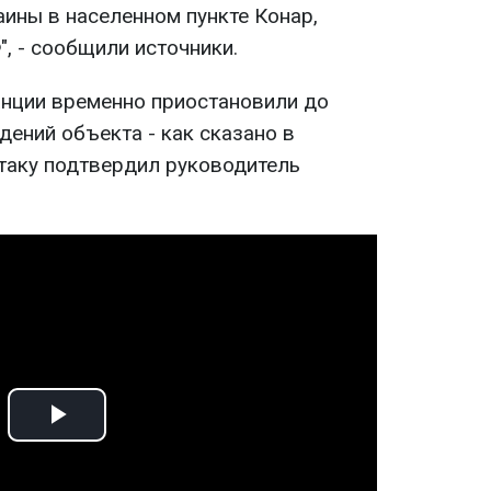
аины в населенном пункте Конар,
, - сообщили источники.
танции временно приостановили до
ений объекта - как сказано в
таку подтвердил руководитель
Play
Video