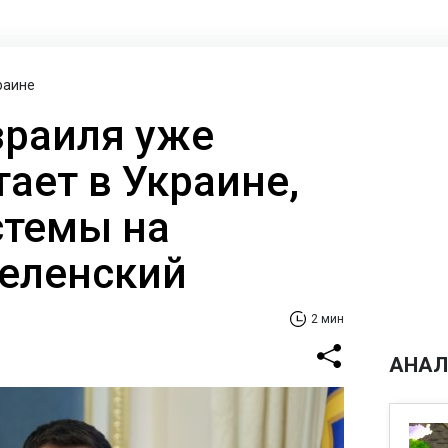
раине
Израиля уже
ает в Украине,
стемы на
Зеленский
2 мин
АНАЛ