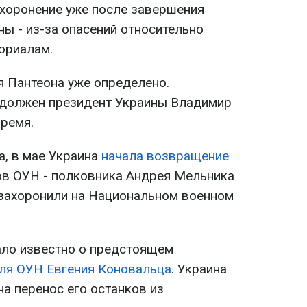
ахоронение уже после завершения
ы - из-за опасений относительно
ориалам.
я Пантеона уже определено.
 должен президент Украины Владимир
время.
, в мае Украина
начала возвращение
ов ОУН - полковника Андрея Мельника
езахоронили на Национальном военном
ало известно о предстоящем
ля ОУН Евгения Коновальца
. Украина
а перенос его останков из