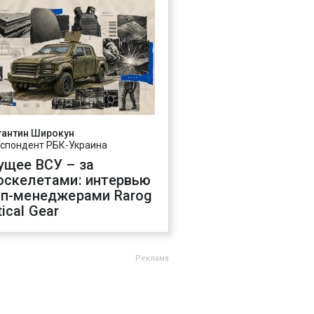
тантин Широкун
спондент РБК-Украина
ущее ВСУ – за
оскелетами: интервью
оп-менеджерами Rarog
ical Gear