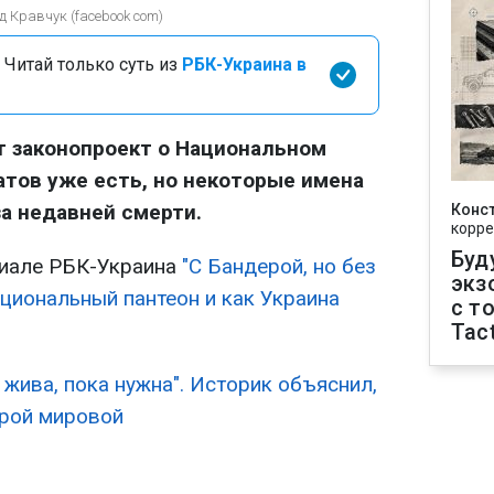
 Кравчук (facebook com)
 Читай только суть из
РБК-Украина в
т законопроект о Национальном
атов уже есть, но некоторые имена
а недавней смерти.
Конс
корре
Буд
риале РБК-Украина
"С Бандерой, но без
экз
циональный пантеон и как Украина
с т
Tact
 жива, пока нужна". Историк объяснил,
орой мировой