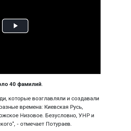
Play
Video
оло 40 фамилий
.
юди, которые возглавляли и создавали
разные времена: Киевская Русь,
ожское Низовое. Безусловно, УНР и
ого", - отмечает Потураев.