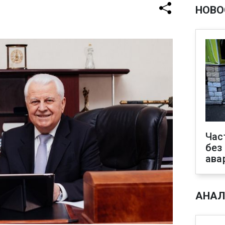
НОВО
Час
без
ава
АНАЛ