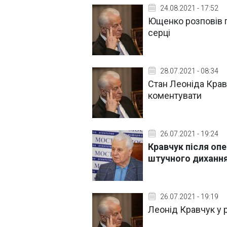
24.08.2021 - 17:52
Ющенко розповів п
серці
28.07.2021 - 08:34
Стан Леоніда Крав
коментувати
26.07.2021 - 19:24
Кравчук після опе
штучного диханн
26.07.2021 - 19:19
Леонід Кравчук у р