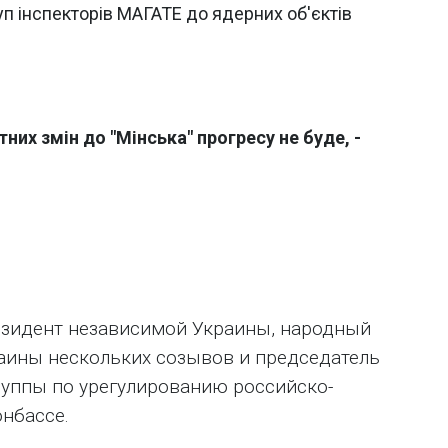
уп інспекторів МАГАТЕ до ядерних об'єктів
тних змін до "Мінська" прогресу не буде, -
езидент независимой Украины, народный
аины нескольких созывов и председатель
руппы по урегулированию российско-
онбассе.