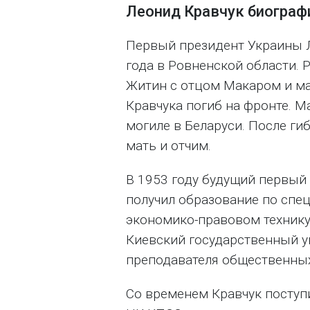
Леонид Кравчук биограф
Первый президент Украины Л
года в Ровненской области. 
Житин с отцом Макаром и ма
Кравчука погиб на фронте. М
могиле в Беларуси. После г
мать и отчим.
В 1953 году будущий первый
получил образование по спец
экономико-правовом техникум
Киевский государственный у
преподавателя общественных
Со временем Кравчук поступ