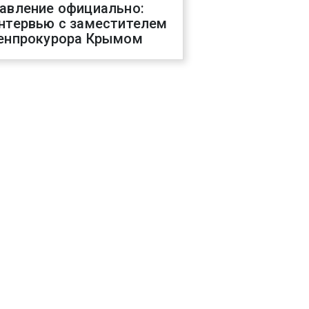
авление официально:
нтервью с заместителем
енпрокурора Крымом