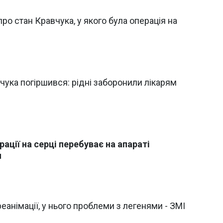
ро стан Кравчука, у якого була операція на
чука погіршився: рідні заборонили лікарям
рації на серці перебуває на апараті
я
еанімації, у нього проблеми з легенями - ЗМІ