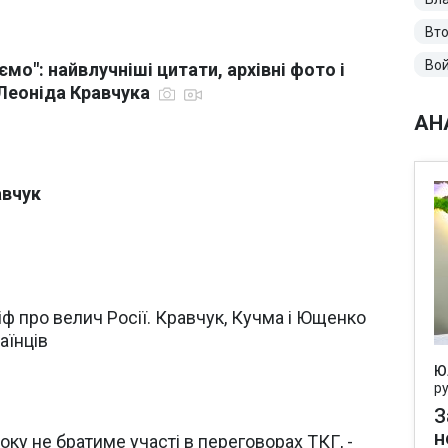
Вто
Вой
мо": найвлучніші цитати, архівні фото і
 Леоніда Кравчука
АН
авчук
іф про велич Росії. Кравчук, Кучма і Ющенко
аїнців
Ю
р
З
н
оку не братиме участі в переговорах ТКГ, -