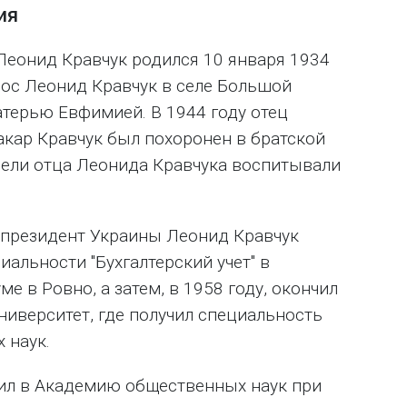
ия
еонид Кравчук родился 10 января 1934
Рос Леонид Кравчук в селе Большой
терью Евфимией. В 1944 году отец
акар Кравчук был похоронен в братской
ибели отца Леонида Кравчука воспитывали
 президент Украины Леонид Кравчук
иальности "Бухгалтерский учет" в
е в Ровно, а затем, в 1958 году, окончил
ниверситет, где получил специальность
 наук.
ил в Академию общественных наук при