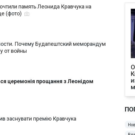
почтили память Леонида Кравчука на
е (фото)
ости. Почему Будапештский меморандум
у от войны
О
К
и
ася церемонія прощання з Леонідом
м
ПО
ив заснувати премію Кравчука
Нов
Вл