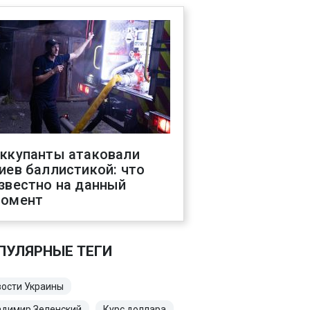
ккупанты атаковали
иев баллистикой: что
звестно на данный
омент
ПУЛЯРНЫЕ ТЕГИ
ости Украины
адимир Зеленский
Курс доллара