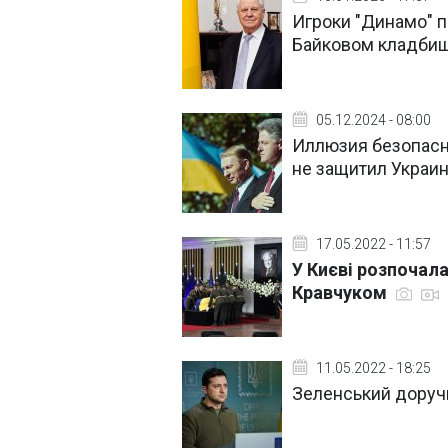
Игроки "Динамо" 
Байковом кладбищ
05.12.2024 - 08:00
Иллюзия безопасн
не защитил Украин
17.05.2022 - 11:57
У Києві розпочал
Кравчуком
11.05.2022 - 18:25
Зеленський доруч