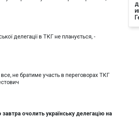
д
и
Г
ської делегації в ТКГ не планується, -
 все, не братиме участь в переговорах ТКГ
рестович
о завтра очолить українську делегацію на