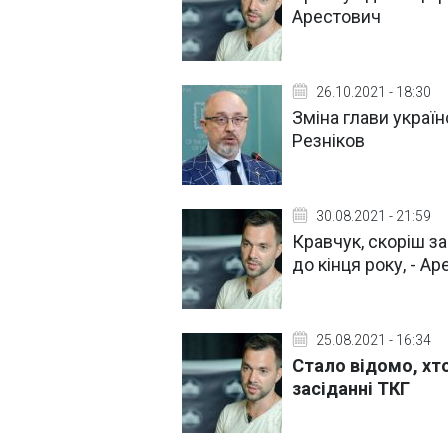
Арестович
26.10.2021 - 18:30
Зміна глави україн
Резніков
30.08.2021 - 21:59
Кравчук, скоріш за
до кінця року, - А
25.08.2021 - 16:34
Стало відомо, хт
засіданні ТКГ