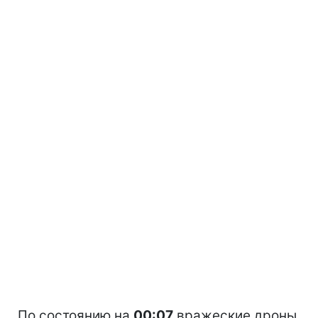
По состоянию на
00:07
вражеские дроны