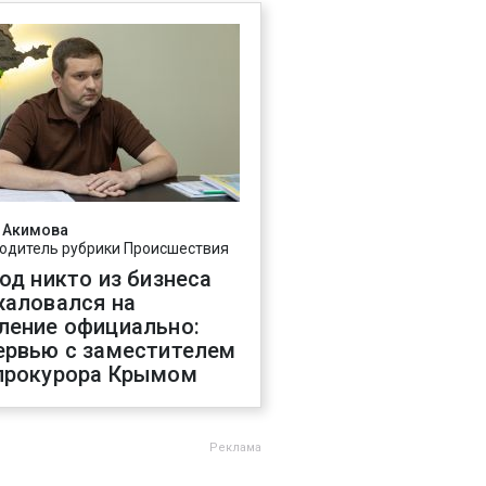
 Акимова
одитель рубрики Происшествия
год никто из бизнеса
жаловался на
ление официально:
ервью с заместителем
прокурора Крымом