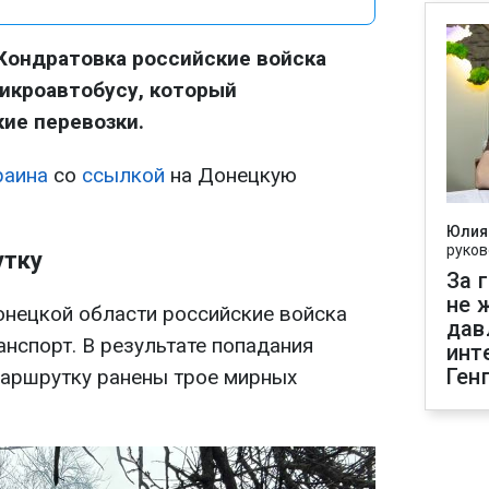
Кондратовка российские войска
икроавтобусу, который
ие перевозки.
раина
со
ссылкой
на Донецкую
Юлия
руков
утку
За 
не 
нецкой области российские войска
дав
нспорт. В результате попадания
инт
Ген
маршрутку ранены трое мирных