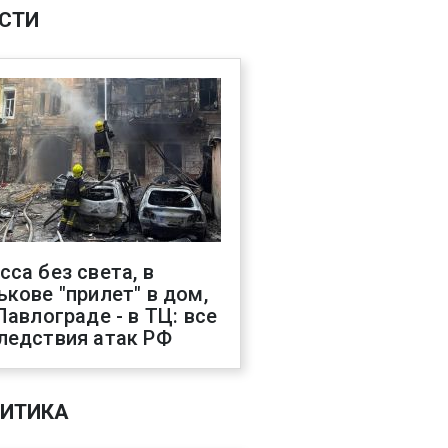
СТИ
сса без света, в
ькове "прилет" в дом,
 Павлограде - в ТЦ: все
ледствия атак РФ
ИТИКА