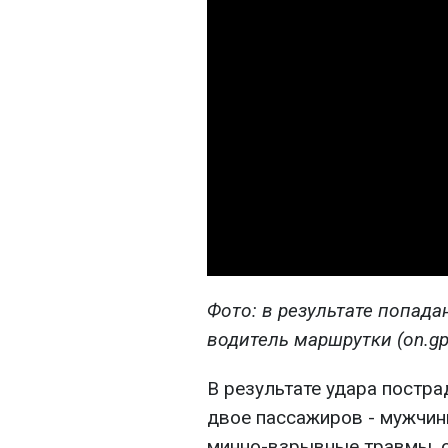
Фото: в результате попад
водитель маршрутки (on.gp
В результате удара постра
двое пассажиров - мужчины
минно-взрывные травмы, о