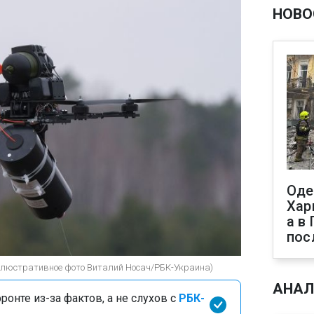
НОВО
Оде
Хар
а в
пос
ллюстративное фото Виталий Носач/РБК-Украина)
АНАЛ
онте из-за фактов, а не слухов с
РБК-