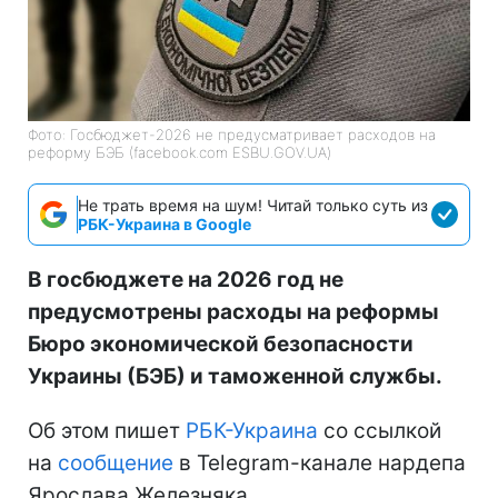
Фото: Госбюджет-2026 не предусматривает расходов на
реформу БЭБ (facebook.com ESBU.GOV.UA)
Не трать время на шум! Читай только суть из
РБК-Украина в Google
В госбюджете на 2026 год не
предусмотрены расходы на реформы
Бюро экономической безопасности
Украины (БЭБ) и таможенной службы.
Об этом пишет
РБК-Украина
со ссылкой
на
сообщение
в Telegram-канале нардепа
Ярослава Железняка.