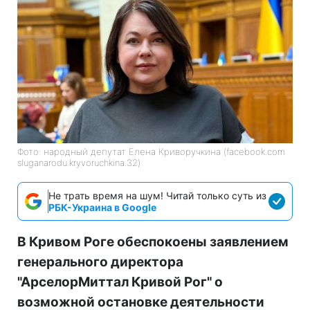
Фото: народный депутат Елена Криворучкина (facebook.com
sluganarodu.kryvoruchkina.32)
Не трать время на шум! Читай только суть из
РБК-Украина в Google
В Кривом Роге обеспокоены заявлением
генерального директора
"АрселорМиттал Кривой Рог" о
возможной остановке деятельности