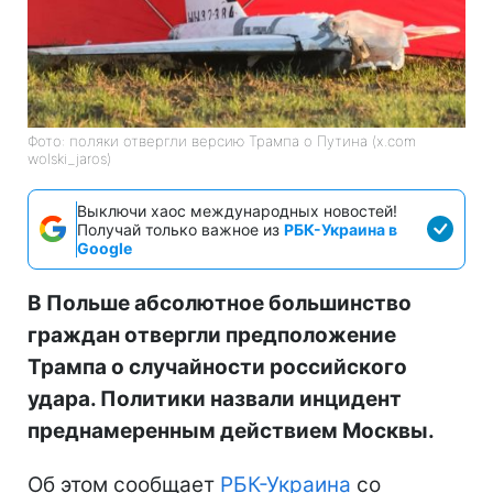
Фото: поляки отвергли версию Трампа о Путина (x.com
wolski_jaros)
Выключи хаос международных новостей!
Получай только важное из
РБК-Украина в
Google
В Польше абсолютное большинство
граждан отвергли предположение
Трампа о случайности российского
удара. Политики назвали инцидент
преднамеренным действием Москвы.
Об этом сообщает
РБК-Украина
со