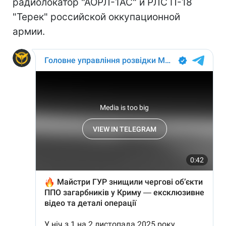
радиолокатор "АОРЛ-1АС" и РЛС П-18
"Терек" российской оккупационной
армии.