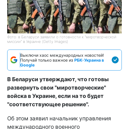
Фото: в Беларуси заявили о готовности к "миротворческой
миссии" в Украине (Getty Images)
Выключи хаос международных новостей!
Получай только важное из
РБК-Украина в
Google
В Беларуси утверждают, что готовы
развернуть свои "миротворческие"
войска в Украине, если на то будет
"соответствующее решение".
Об этом заявил начальник управления
международного военного