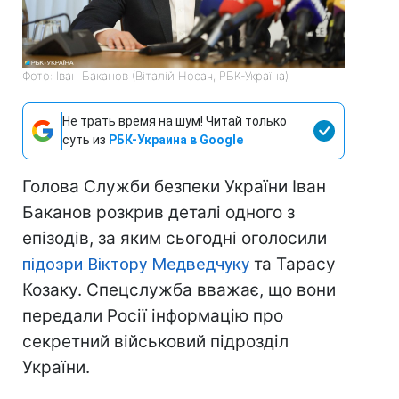
Фото: Іван Баканов (Віталій Носач, РБК-Україна)
Не трать время на шум! Читай только
суть из
РБК-Украина в Google
Голова Служби безпеки України Іван
Баканов розкрив деталі одного з
епізодів, за яким сьогодні оголосили
підозри Віктору Медведчуку
та Тарасу
Козаку. Спецслужба вважає, що вони
передали Росії інформацію про
секретний військовий підрозділ
України.