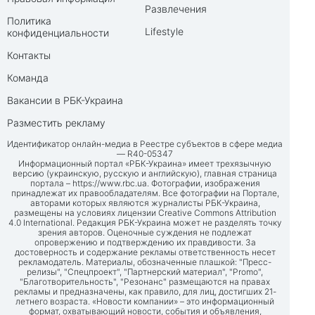
Развлечения
Политика
Lifestyle
конфиденциальности
Контакты
Команда
Вакансии в РБК-Украина
Разместить рекламу
Идентификатор онлайн-медиа в Реестре субъектов в сфере медиа
— R40-05347
Информационный портал «РБК-Украина» имеет трехязычную
версию (украинскую, русскую и английскую), главная страница
портала –
https://www.rbc.ua
. Фотографии, изображения
принадлежат их правообладателям. Все фотографии на Портале,
авторами которых являются журналисты РБК-Украина,
размещены на условиях лицензии Creative Commons Attribution
4.0 International. Редакция РБК-Украина может не разделять точку
зрения авторов. Оценочные суждения не подлежат
опровержению и подтверждению их правдивости. За
достоверность и содержание рекламы ответственность несет
рекламодатель. Материалы, обозначенные плашкой: "Пресс-
релизы", "Спецпроект", "Партнерский материал", "Promo",
"Благотворительность", "Резонанс" размещаются на правах
рекламы и предназначены, как правило, для лиц, достигших 21-
летнего возраста. «Новости компании» – это информационный
формат, охватывающий новости, события и объявления,