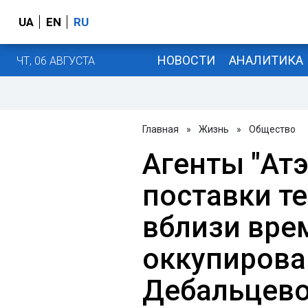
UA
EN
RU
НОВОСТИ
АНАЛИТИКА
ЧТ, 06 АВГУСТА
Главная
»
Жизнь
»
Общество
Агенты "Ат
поставки т
вблизи вре
оккупирова
Дебальцев