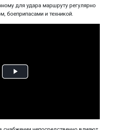
нному для удара маршруту регулярно
м, боеприпасами и техникой.
Play
Video
в снабжении непосредственно влияют