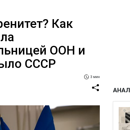
ренитет? Как
ала
льницей ООН и
было СССР
3 мин
АНАЛ