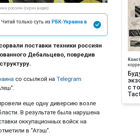
ики россиян (скрин видео)
 Читай только суть из
РБК-Украина в
сорвали поставки техники россиян
рованного Дебальцево, повредив
Конс
структуру.
корре
Буд
раина
со ссылкой на
Telegram
экз
с т
теш".
Tact
провели еще одну диверсию возле
ласти. В результате была нарушена
ставки оккупационных войск на
отметили в "Атэш".