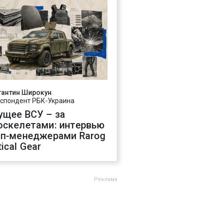
тантин Широкун
спондент РБК-Украина
ущее ВСУ – за
оскелетами: интервью
оп-менеджерами Rarog
ical Gear