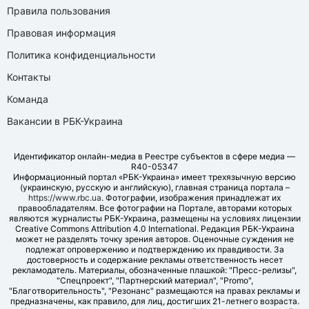
Правила пользования
Правовая информация
Политика конфиденциальности
Контакты
Команда
Вакансии в РБК-Украина
Идентификатор онлайн-медиа в Реестре субъектов в сфере медиа —
R40-05347
Информационный портал «РБК-Украина» имеет трехязычную версию
(украинскую, русскую и английскую), главная страница портала –
https://www.rbc.ua
. Фотографии, изображения принадлежат их
правообладателям. Все фотографии на Портале, авторами которых
являются журналисты РБК-Украина, размещены на условиях лицензии
Creative Commons Attribution 4.0 International. Редакция РБК-Украина
может не разделять точку зрения авторов. Оценочные суждения не
подлежат опровержению и подтверждению их правдивости. За
достоверность и содержание рекламы ответственность несет
рекламодатель. Материалы, обозначенные плашкой: "Пресс-релизы",
"Спецпроект", "Партнерский материал", "Promo",
"Благотворительность", "Резонанс" размещаются на правах рекламы и
предназначены, как правило, для лиц, достигших 21-летнего возраста.