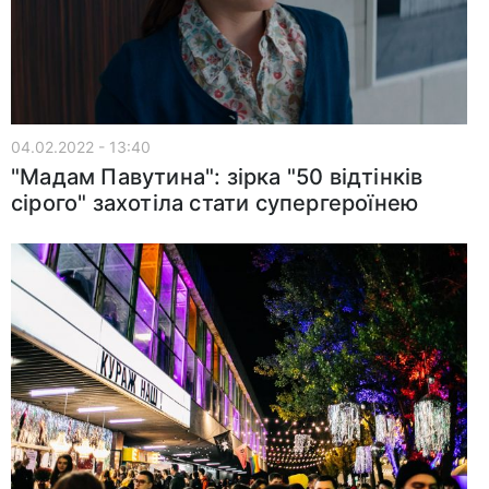
04.02.2022 - 13:40
"Мадам Павутина": зірка "50 відтінків
сірого" захотіла стати супергероїнею