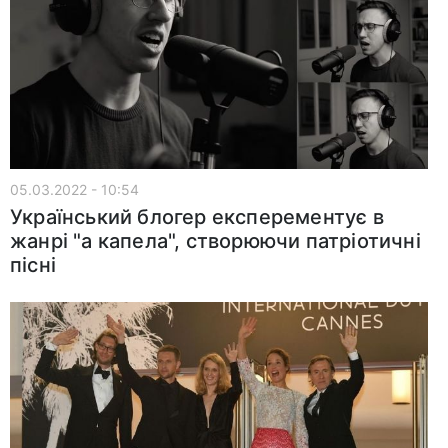
05.03.2022 - 10:54
Український блогер експерементує в
жанрі "а капела", створюючи патріотичні
пісні