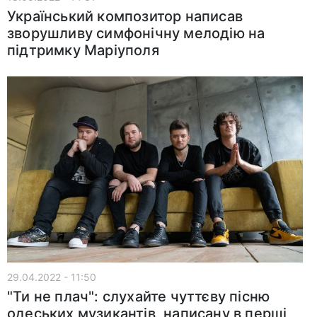
Український композитор написав
зворушливу симфонічну мелодію на
підтримку Маріуполя
29.04.2022 - 11:50
"Ти не плач": слухайте чуттєву пісню
одеських музикантів, написану в перші