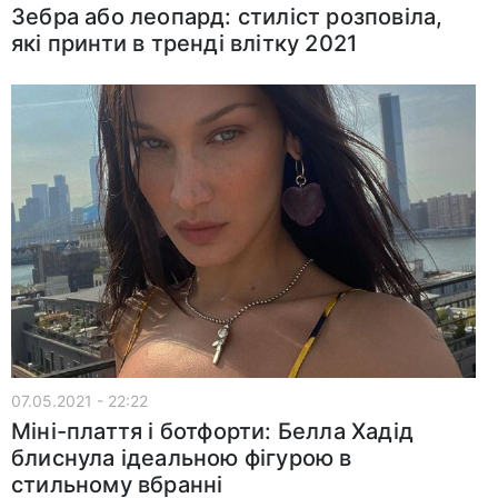
Зебра або леопард: стиліст розповіла,
які принти в тренді влітку 2021
07.05.2021 - 22:22
Міні-плаття і ботфорти: Белла Хадід
блиснула ідеальною фігурою в
стильному вбранні