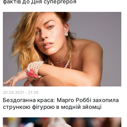
фактів до Дня супергероя
20.04.2021 - 21:28
Бездоганна краса: Марго Роббі захопила
стрункою фігурою в модній зйомці