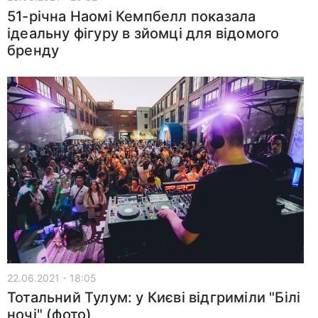
51-річна Наомі Кемпбелл показала
ідеальну фігуру в зйомці для відомого
бренду
22.06.2021 - 18:05
Тотальний Тулум: у Києві відгриміли "Білі
ночі" (фото)