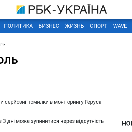
ПОЛИТИКА
БИЗНЕС
ЖИЗНЬ
СПОРТ
WAVE
оль
оль
и серйозні помилки в моніторингу Геруса
з 3 дні може зупинитися через відсутність
НО