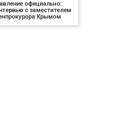
авление официально:
нтервью с заместителем
енпрокурора Крымом