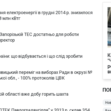
ня електроенергії в грудні 2014 р. знизилося
8 млн кВтг
 Запорізькій ТЕС достатньо для роботи
директор
К
аїни: що відбувається і що слід зробити
"
р
в
овицький переміг на виборах Ради в окрузі №
кої обл., - 100% протоколів ЦВК
ПО
ій області вже добу горить шахта
Нов
ДТЕК Павлоградвугілля" у 2013 р. склав 354
Вл