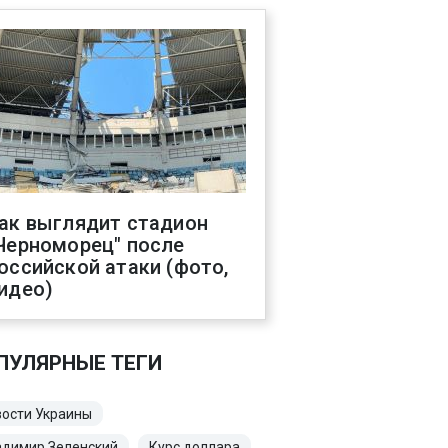
ак выглядит стадион
Черноморец" после
оссийской атаки (фото,
идео)
ПУЛЯРНЫЕ ТЕГИ
ости Украины
адимир Зеленский
Курс доллара