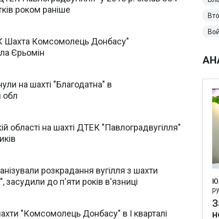
тків роком раніше
Вто
Вой
К Шахта Комсомолець Донбасу"
ла Єрьомін
АН
нули на шахті "Благодатна" в
 обл
ій області на шахті ДТЕК "Павлоградвугілля"
иків
ганізували розкрадання вугілля з шахти
, засудили до п'яти років в'язниці
Ю
р
З
ахти "Комсомолець Донбасу" в І кварталі
н