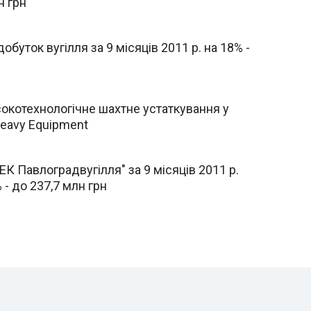
н грн
буток вугілля за 9 місяців 2011 р. на 18% -
окотехнологічне шахтне устаткування у
eavy Equipment
К Павлоградвугiлля" за 9 місяців 2011 р.
- до 237,7 млн грн