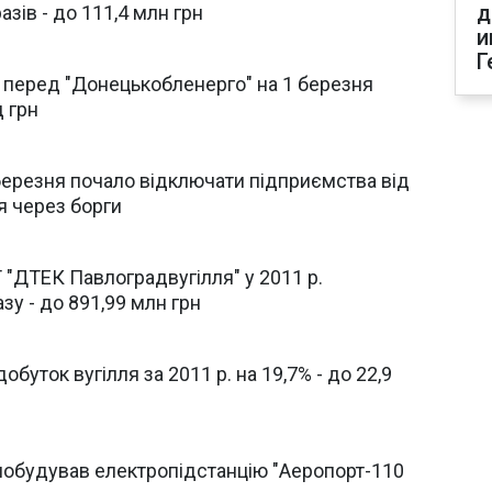
д
разів - до 111,4 млн грн
и
Г
 перед "Донецькобленерго" на 1 березня
д грн
 березня почало відключати підприємства від
я через борги
 "ДТЕК Павлоградвугілля" у 2011 р.
азу - до 891,99 млн грн
буток вугілля за 2011 р. на 19,7% - до 22,9
побудував електропідстанцію "Аеропорт-110