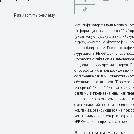
Разместить рекламу
ы
Идентификатор онлайн-медиа в Реес
Информационный портал «РБК-Укр
(украинскую, русскую и английскую
https://www.rbc.ua
. Фотографии, и
правообладателям. Все фотографии
журналисты РБК-Украина, размещен
Commons Attribution 4.0 Internatio
разделять точку зрения авторов. О
опровержению и подтверждению их 
содержание рекламы ответственност
обозначенные плашкой: "Пресс-рели
материал", "Promo", "Благотворител
рекламы и предназначены, как прав
возраста. «Новости компании» – 
охватывающий новости, события и 
компаний, базирующиеся на пресс
компаниями, и за которые редакция
«РБК-Украина» предназначено для ли
© LLC "UBT MEDIA", 2006-2026.