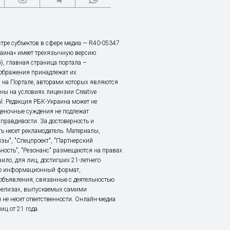
тре субъектов в сфере медиа — R40-05347
аина» имеет трехязычную версию
), главная страница портала –
зображения принадлежат их
 на Портале, авторами которых являются
ы на условиях лицензии Creative
nal. Редакция РБК-Украина может не
ценочные суждения не подлежат
правдивости. За достоверность и
ь несет рекламодатель. Материалы,
зы", "Спецпроект", "Партнерский
ьность", "Резонанс" размещаются на правах
ило, для лиц, достигших 21-летнего
это информационный формат,
объявления, связанные с деятельностью
релизах, выпускаемых самими
 не несет ответственности. Онлайн-медиа
ц от 21 года.