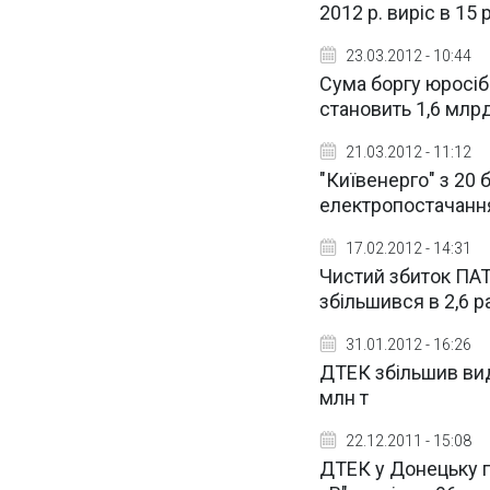
2012 р. виріс в 15 
23.03.2012 - 10:44
Сума боргу юросіб
становить 1,6 млр
21.03.2012 - 11:12
"Київенерго" з 20
електропостачанн
17.02.2012 - 14:31
Чистий збиток ПАТ
збільшився в 2,6 р
31.01.2012 - 16:26
ДТЕК збільшив видо
млн т
22.12.2011 - 15:08
ДТЕК у Донецьку 