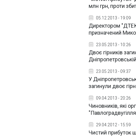
млн грн, проти зби
05.12.2013 - 19:09
Директором "ДТЕ
призначений Мико
23.05.2013 - 10:26
Двоє гірників заги
Дніпропетровській
23.05.2013 - 09:37
У Дніпропетровськ
загинули двоє гірн
09.04.2013 - 20:26
Чиновників, які ор
"Павлоградвугілля"
29.04.2012 - 15:59
Чистий прибуток ш