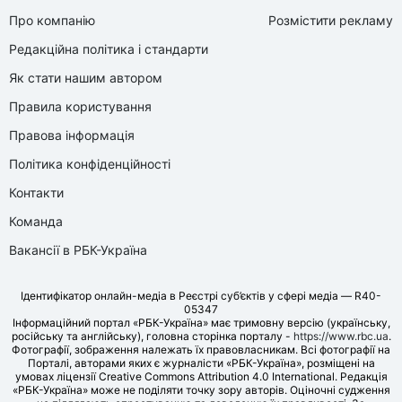
Про компанію
Розмістити рекламу
Редакційна політика і стандарти
Як стати нашим автором
Правила користування
Правова інформація
Політика конфіденційності
Контакти
Команда
Вакансії в РБК-Україна
Ідентифікатор онлайн-медіа в Реєстрі суб’єктів у сфері медіа — R40-
05347
Інформаційний портал «РБК-Україна» має тримовну версію (українську,
російську та англійську), головна сторінка порталу -
https://www.rbc.ua
.
Фотографії, зображення належать їх правовласникам. Всі фотографії на
Порталі, авторами яких є журналісти «РБК-Україна», розміщені на
умовах ліцензії Creative Commons Attribution 4.0 International. Редакція
«РБК-Україна» може не поділяти точку зору авторів. Оціночні судження