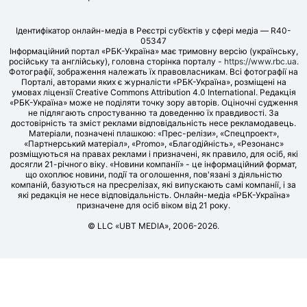
Ідентифікатор онлайн-медіа в Реєстрі суб’єктів у сфері медіа — R40-
05347
Інформаційний портал «РБК-Україна» має тримовну версію (українську,
російську та англійську), головна сторінка порталу -
https://www.rbc.ua
.
Фотографії, зображення належать їх правовласникам. Всі фотографії на
Порталі, авторами яких є журналісти «РБК-Україна», розміщені на
умовах ліцензії Creative Commons Attribution 4.0 International. Редакція
«РБК-Україна» може не поділяти точку зору авторів. Оціночні судження
не підлягають спростуванню та доведенню їх правдивості. За
достовірність та зміст реклами відповідальність несе рекламодавець.
Матеріали, позначені плашкою: «Прес-релізи», «Спецпроект»,
«Партнерський матеріал», «Promo», «Благодійність», «Резонанс»
розміщуються на правах реклами і призначені, як правило, для осіб, які
досягли 21-річного віку. «Новини компанії» - це інформаційний формат,
що охоплює новини, події та оголошення, пов'язані з діяльністю
компаній, базуються на пресрелізах, які випускають самі компанії, і за
які редакція не несе відповідальність. Онлайн-медіа «РБК-Україна»
призначене для осіб віком від 21 року.
© LLC «UBT MEDIA», 2006-2026.