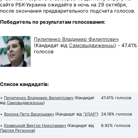
сайте РБК-Украина ожидайте в ночь на 29 октября,
после окончания предварительного подсчета голосов.
Победитель по результатам голосования:
Пилипенко Владимир Филиппович
(Кандидат від
Самовыдвиженцы
) -
47.41%
голосов
Список кандидатів:
+
Пилипенко Владимир Филиппович
(Кандидат
47.41% голосов
від
Самовыдвиженцы
)
+
Ворона Петр Васильевич
(Кандидат від
"УДАР"
)
24.18% голосов
+
Кравецкий Виктор Николаевич
(Кандидат від
6.92% голосов
Партия Регионов
)