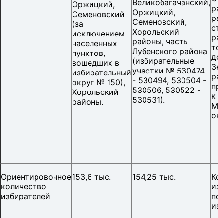
Великобагачанский,
Оржицкий,
р
Оржицкий,
Семеновский
р
Семеновский,
(за
с
Хорольский
исключением
р
районы, часть
населенных
т
Лубенского района
пунктов,
д
(избирательные
вошедших в
З
участки № 530474
избирательный
р
- 530494, 530504 -
округ № 150),
п
530506, 530522 -
Хорольский
к
530531).
районы.
М
о
Ориентировочное
153,6 тыс.
154,25 тыс.
К
количество
и
избирателей
п
и