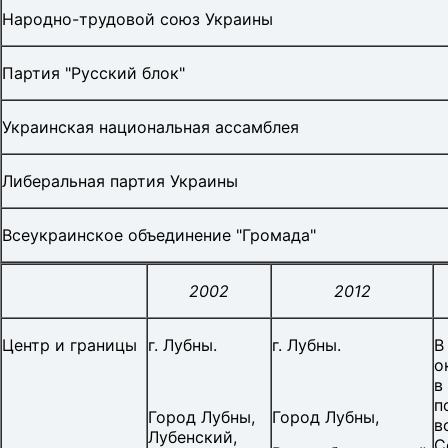
Народно-трудовой союз Украины
Партия "Русский блок"
Украинская национальная ассамблея
Либеральная партия Украины
Всеукраинское объединение "Громада"
2002
2012
Центр и границы
г. Лубны.
г. Лубны.
В
о
в
п
Город Лубны,
Город Лубны,
в
Лубенский,
С