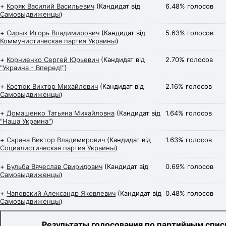
+
Коряк Василий Васильевич
(Кандидат від
6.48% голосов
Самовыдвиженцы
)
+
Сирык Игорь Владимирович
(Кандидат від
5.63% голосов
Коммунистическая партия Украины
)
+
Корниенко Сергей Юрьевич
(Кандидат від
2.70% голосов
"Украина - Вперед!"
)
+
Костюк Виктор Михайлович
(Кандидат від
2.16% голосов
Самовыдвиженцы
)
+
Домашенко Татьяна Михайловна
(Кандидат від
1.64% голосов
"Наша Украина"
)
+
Сарана Виктор Владимирович
(Кандидат від
1.63% голосов
Социалистическая партия Украины
)
+
Бульба Вячеслав Свиридович
(Кандидат від
0.69% голосов
Самовыдвиженцы
)
+
Чаповский Александр Яковлевич
(Кандидат від
0.48% голосов
Самовыдвиженцы
)
Результаты голосования по партийным спис