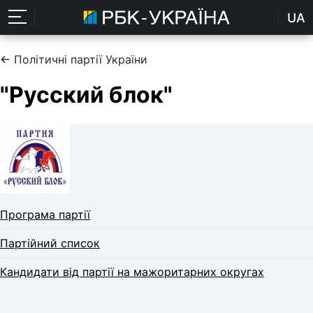
UA
←
Політичні партії України
"Русский блок"
Програма партії
Партійний список
Кандидати від партії на мажоритарних округах