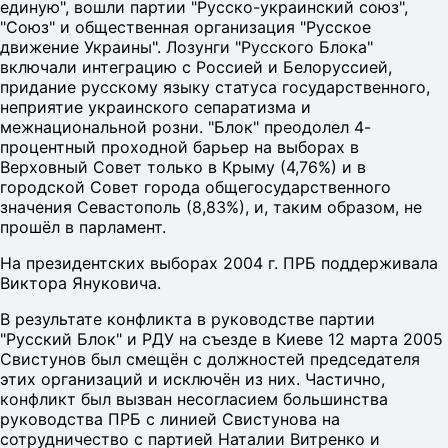
единую", вошли партии "Русско-украинский союз",
"Союз" и общественная организация "Русское
движение Украины". Лозунги "Русского Блока"
включали интеграцию с Россией и Белоруссией,
придание русскому языку статуса государственного,
неприятие украинского сепаратизма и
межнациональной розни. "Блок" преодолел 4-
процентный проходной барьер на выборах в
Верховный Совет только в Крыму (4,76%) и в
городской Совет города общегосударственного
значения Севастополь (8,83%), и, таким образом, не
прошёл в парламент.
На президентских выборах 2004 г. ПРБ поддерживала
Виктора Януковича.
В результате конфликта в руководстве партии
"Русский Блок" и РДУ на съезде в Киеве 12 марта 2005
Свистунов был смещён с должностей председателя
этих организаций и исключён из них. Частично,
конфликт был вызван несогласием большинства
руководства ПРБ с линией Свистунова на
сотрудничество с партией Наталии Витренко и