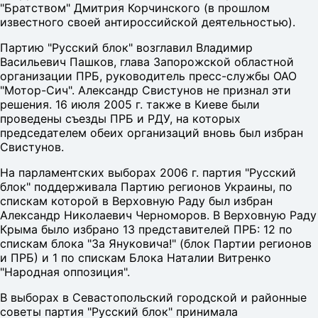
"Братством" Дмитрия Корчинского (в прошлом
известного своей антироссийской деятельностью).
Партию "Русский блок" возглавил Владимир
Васильевич Пашков, глава Запорожской областной
организации ПРБ, руководитель пресс-службы ОАО
"Мотор-Сич". Александр Свистунов не признал эти
решения. 16 июля 2005 г. также в Киеве были
проведены съезды ПРБ и РДУ, на которых
председателем обеих организаций вновь был избран
Свистунов.
На парламентских выборах 2006 г. партия "Русский
блок" поддерживала Партию регионов Украины, по
спискам которой в Верховную Раду был избран
Александр Николаевич Черноморов. В Верховную Раду
Крыма было избрано 13 представителей ПРБ: 12 по
спискам блока "За Януковича!" (блок Партии регионов
и ПРБ) и 1 по спискам Блока Наталии Витренко
"Народная оппозиция".
В выборах в Севастопольский городской и районные
советы партия "Русский блок" принимала