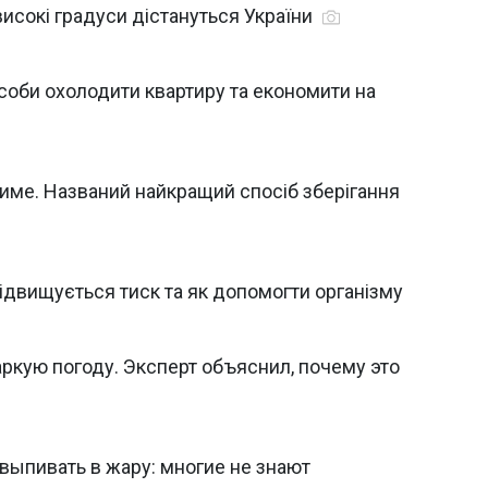
високі градуси дістануться України
соби охолодити квартиру та економити на
тиме. Названий найкращий спосіб зберігання
 підвищується тиск та як допомогти організму
ркую погоду. Эксперт объяснил, почему это
выпивать в жару: многие не знают