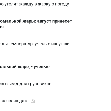
ро утолят жажду в жаркую погоду
номальной жары: август принесет
зы
рды температур: ученые напугали
мальной жаре, - ученые
ил въезд для грузовиков
 названа дата