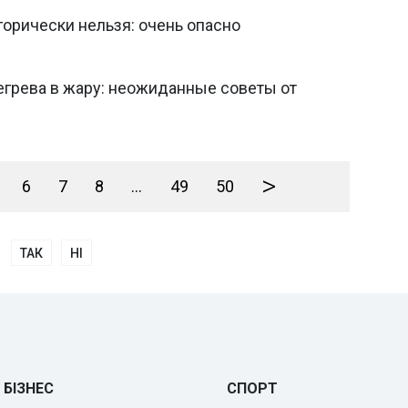
горически нельзя: очень опасно
егрева в жару: неожиданные советы от
>
6
7
8
...
49
50
ТАК
НІ
БІЗНЕС
СПОРТ