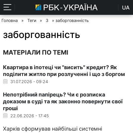
UA
Головна
»
Теги
»
З
» заборгованність
заборгованність
МАТЕРІАЛИ ПО ТЕМІ
Квартира в іпотеці чи "висить" кредит? Як
поділити житло при розлученні і що з боргом
31.07.2026 - 09:24
Непотрібний папірець? Чи є розписка
доказом в суді та як законно повернути свої
гроші
22.06.2026 - 17:45
Харків сформував найбільші системні