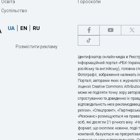
Освіта
Гороскопи
Суспільство
UA
EN
RU
Розмістити рекламу
Ідентифікатор онлайн-медіа в Реєстр
Інформаційний портал «РБК-Україна
російську та англійську), головна с
Фотографії, зображення належать ї
Порталі, авторами яких є журналіс
ліцензії Creative Commons Attributio
може не поділяти точку зору авторі
спростуванню та доведенню їх правд
відповідальність несе рекламодавец
релізи», «Спецпроект», «Партнерськи
«Резонанс» розміщуються на правах
осіб, які досягли 21-річного віку. 
формат, що охоплює новини, події т
компаній, базуються на пресрелізах,