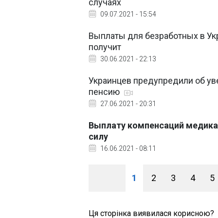
случаях
09.07.2021 - 15:54
Выплаты для безработных в Укр
получит
30.06.2021 - 22:13
Украинцев предупредили об ув
пенсию
27.06.2021 - 20:31
Выплату компенсаций медикам
силу
16.06.2021 - 08:11
1
2
3
4
5
Ця сторінка виявилася корисною?