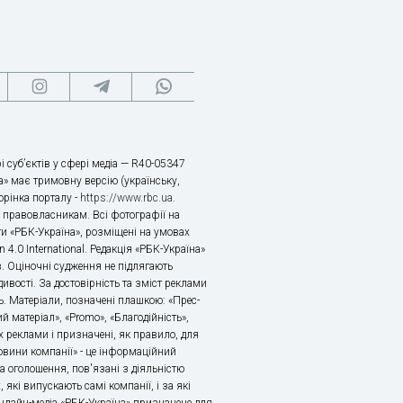
і суб’єктів у сфері медіа — R40-05347
» має тримовну версію (українську,
торінка порталу -
https://www.rbc.ua
.
х правовласникам. Всі фотографії на
ти «РБК-Україна», розміщені на умовах
n 4.0 International. Редакція «РБК-Україна»
в. Оціночні судження не підлягають
ивості. За достовірність та зміст реклами
ь. Матеріали, позначені плашкою: «Прес-
й матеріал», «Promo», «Благодійність»,
 реклами і призначені, як правило, для
«Новини компанії» - це інформаційний
а оголошення, пов'язані з діяльністю
 які випускають самі компанії, і за які