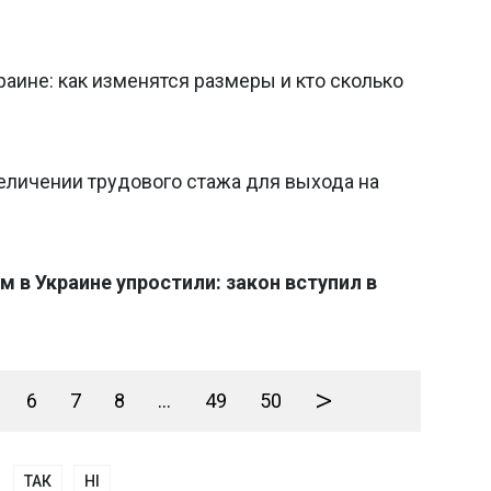
аине: как изменятся размеры и кто сколько
еличении трудового стажа для выхода на
 в Украине упростили: закон вступил в
>
6
7
8
...
49
50
ТАК
НІ