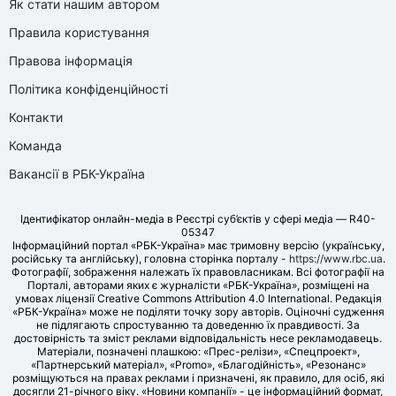
Як стати нашим автором
Правила користування
Правова інформація
Політика конфіденційності
Контакти
Команда
Вакансії в РБК-Україна
Ідентифікатор онлайн-медіа в Реєстрі суб’єктів у сфері медіа — R40-
05347
Інформаційний портал «РБК-Україна» має тримовну версію (українську,
російську та англійську), головна сторінка порталу -
https://www.rbc.ua
.
Фотографії, зображення належать їх правовласникам. Всі фотографії на
Порталі, авторами яких є журналісти «РБК-Україна», розміщені на
умовах ліцензії Creative Commons Attribution 4.0 International. Редакція
«РБК-Україна» може не поділяти точку зору авторів. Оціночні судження
не підлягають спростуванню та доведенню їх правдивості. За
достовірність та зміст реклами відповідальність несе рекламодавець.
Матеріали, позначені плашкою: «Прес-релізи», «Спецпроект»,
«Партнерський матеріал», «Promo», «Благодійність», «Резонанс»
розміщуються на правах реклами і призначені, як правило, для осіб, які
досягли 21-річного віку. «Новини компанії» - це інформаційний формат,