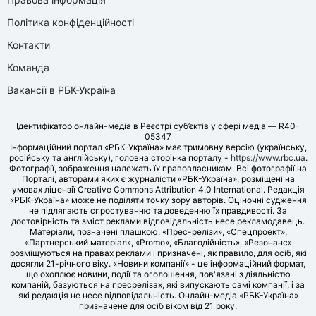
Політика конфіденційності
Контакти
Команда
Вакансії в РБК-Україна
Ідентифікатор онлайн-медіа в Реєстрі суб’єктів у сфері медіа — R40-
05347
Інформаційний портал «РБК-Україна» має тримовну версію (українську,
російську та англійську), головна сторінка порталу -
https://www.rbc.ua
.
Фотографії, зображення належать їх правовласникам. Всі фотографії на
Порталі, авторами яких є журналісти «РБК-Україна», розміщені на
умовах ліцензії Creative Commons Attribution 4.0 International. Редакція
«РБК-Україна» може не поділяти точку зору авторів. Оціночні судження
не підлягають спростуванню та доведенню їх правдивості. За
достовірність та зміст реклами відповідальність несе рекламодавець.
Матеріали, позначені плашкою: «Прес-релізи», «Спецпроект»,
«Партнерський матеріал», «Promo», «Благодійність», «Резонанс»
розміщуються на правах реклами і призначені, як правило, для осіб, які
досягли 21-річного віку. «Новини компанії» - це інформаційний формат,
що охоплює новини, події та оголошення, пов'язані з діяльністю
компаній, базуються на пресрелізах, які випускають самі компанії, і за
які редакція не несе відповідальність. Онлайн-медіа «РБК-Україна»
призначене для осіб віком від 21 року.