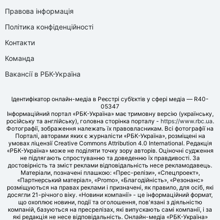
Правова інформація
Політика конфіденційності
Контакти
Команда
Вакансії в РБК-Україна
Ідентифікатор онлайн-медіа в Реєстрі суб’єктів у сфері медіа — R40-
05347
Інформаційний портал «РБК-Україна» має тримовну версію (українську,
російську та англійську), головна сторінка порталу -
https://www.rbc.ua
.
Фотографії, зображення належать їх правовласникам. Всі фотографії на
Порталі, авторами яких є журналісти «РБК-Україна», розміщені на
умовах ліцензії Creative Commons Attribution 4.0 International. Редакція
«РБК-Україна» може не поділяти точку зору авторів. Оціночні судження
не підлягають спростуванню та доведенню їх правдивості. За
достовірність та зміст реклами відповідальність несе рекламодавець.
Матеріали, позначені плашкою: «Прес-релізи», «Спецпроект»,
«Партнерський матеріал», «Promo», «Благодійність», «Резонанс»
розміщуються на правах реклами і призначені, як правило, для осіб, які
досягли 21-річного віку. «Новини компанії» - це інформаційний формат,
що охоплює новини, події та оголошення, пов'язані з діяльністю
компаній, базуються на пресрелізах, які випускають самі компанії, і за
які редакція не несе відповідальність. Онлайн-медіа «РБК-Україна»