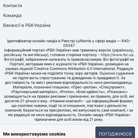
Контакти
Команда
Вакансії в РБК-Україна
Ідентифікатор онлайн-медіа в Реєстрі суб’єктів у сфері медіа — R40-
05347
Інформаційний портал «РБК-Україна» має тримовну версію (українську,
російську та англійську), головна сторінка порталу -
https://www.rbc.ua
.
Фотографії, зображення належать їх правовласникам. Всі фотографії на
Порталі, авторами яких є журналісти «РБК-Україна», розміщені на
умовах ліцензії Creative Commons Attribution 4.0 International. Редакція
«РБК-Україна» може не поділяти точку зору авторів. Оціночні судження
не підлягають спростуванню та доведенню їх правдивості. За
достовірність та зміст реклами відповідальність несе рекламодавець.
Матеріали, позначені плашкою: «Прес-релізи», «Спецпроект»,
«Партнерський матеріал», «Promo», «Благодійність», «Резонанс»
розміщуються на правах реклами і призначені, як правило, для осіб, які
досягли 21-річного віку. «Новини компанії» - це інформаційний формат,
що охоплює новини, події та оголошення, пов'язані з діяльністю
компаній, базуються на пресрелізах, які випускають самі компанії, і за
які редакція не несе відповідальність. Онлайн-медіа «РБК-Україна»
призначене для осіб віком від 21 року.
© LLC «UBT MEDIA», 2006-2026.
Ми використовуємо cookies
ПОГОДЖУЮСЯ