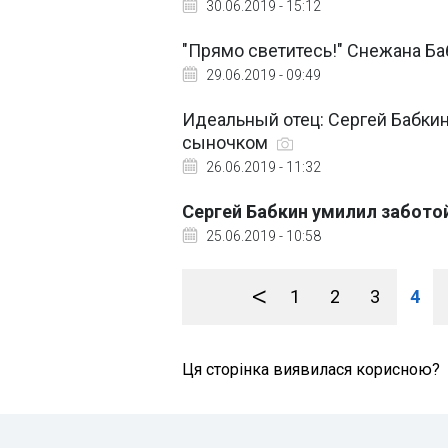
30.06.2019 - 15:12
"Прямо светитесь!" Снежана Ба
29.06.2019 - 09:49
Идеальный отец: Сергей Бабки
сыночком
26.06.2019 - 11:32
Сергей Бабкин умилил забот
25.06.2019 - 10:58
<
1
2
3
4
Ця сторінка виявилася корисною?