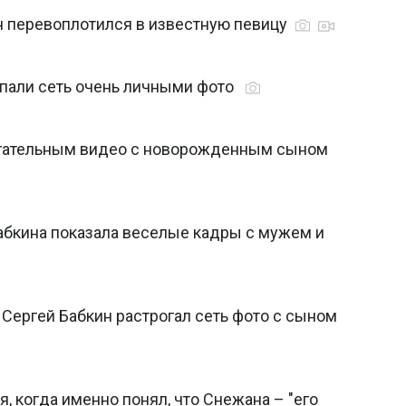
н перевоплотился в известную певицу
пали сеть очень личными фото
рогательным видео с новорожденным сыном
абкина показала веселые кадры с мужем и
Сергей Бабкин растрогал сеть фото с сыном
, когда именно понял, что Снежана – "его