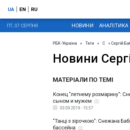
UA
EN
RU
НОВИНИ
АНАЛІТИКА
ПТ, 07 СЕРПНЯ
РБК-Україна
»
Теги
»
С
» Сергій Ба
Новини Серг
МАТЕРІАЛИ ПО ТЕМІ
Конец "летнему розмарину": Сн
сыном и мужем
03.09.2019 - 15:57
"Танці з зірочкою": Снежана Б
бассейна