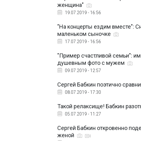
женщина"
19.07.2019 - 16:56
"На концерты ездим вместе": 
маленьком сыночке
17.07.2019 - 16:56
"Пример счастливой семьи": и
душевным фото с мужем
09.07.2019 - 12:57
Сергей Бабкин поэтично сравн
08.07.2019 - 17:30
Такой релаксище! Бабкин разо
05.07.2019 - 11:27
Сергей Бабкин откровенно под
женой