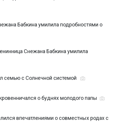
Снежана Бабкина умилила подробностями о
менинница Снежана Бабкина умилила
ил семью с Солнечной системой
ткровенничался о буднях молодого папы
елился впечатлениями о совместных родах с