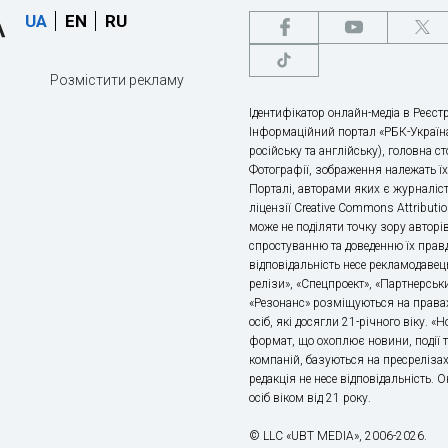
UA
EN
RU
Розмістити рекламу
Ідентифікатор онлайн-медіа в Реєстр
Інформаційний портал «РБК-Україна
російську та англійську), головна с
Фотографії, зображення належать ї
Порталі, авторами яких є журналіс
ліцензії Creative Commons Attributio
може не поділяти точку зору авторі
спростуванню та доведенню їх правд
відповідальність несе рекламодавец
релізи», «Спецпроект», «Партнерськи
«Резонанс» розміщуються на правах
осіб, які досягли 21-річного віку. 
формат, що охоплює новини, події т
компаній, базуються на пресрелізах,
редакція не несе відповідальність.
осіб віком від 21 року.
© LLC «UBT MEDIA», 2006-2026.