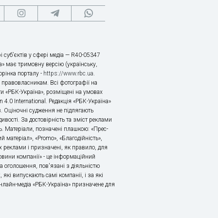
і суб’єктів у сфері медіа — R40-05347
» має тримовну версію (українську,
торінка порталу -
https://www.rbc.ua
.
х правовласникам. Всі фотографії на
ти «РБК-Україна», розміщені на умовах
n 4.0 International. Редакція «РБК-Україна»
в. Оціночні судження не підлягають
ивості. За достовірність та зміст реклами
ь. Матеріали, позначені плашкою: «Прес-
й матеріал», «Promo», «Благодійність»,
 реклами і призначені, як правило, для
«Новини компанії» - це інформаційний
а оголошення, пов'язані з діяльністю
 які випускають самі компанії, і за які
 Онлайн-медіа «РБК-Україна» призначене для