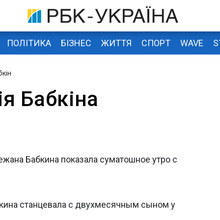
ПОЛІТИКА
БІЗНЕС
ЖИТТЯ
СПОРТ
WAVE
S
бкін
ія Бабкіна
ежана Бабкина показала суматошное утро с
абкина станцевала с двухмесячным сыном у