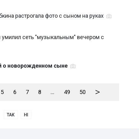
бкина растрогала фото с сыном на руках
н умилил сеть "музыкальным" вечером с
ой о новорожденном сыне
>
5
6
7
8
...
49
50
ТАК
НІ