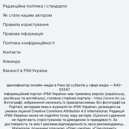
Редакційна політика і стандарти
Як стати нашим автором
Правила користування
Правова інформація
Політика конфіденційності
Контакти
Команда
Вакансії в РБК-Україна
Ідентифікатор онлайн-медіа в Реєстрі суб’єктів у сфері медіа — R40-
05347
Інформаційний портал «РБК-Україна» має тримовну версію (українську,
російську та англійську), головна сторінка порталу -
https://www.rbc.ua
.
Фотографії, зображення належать їх правовласникам. Всі фотографії на
Порталі, авторами яких є журналісти «РБК-Україна», розміщені на
умовах ліцензії Creative Commons Attribution 4.0 International. Редакція
«РБК-Україна» може не поділяти точку зору авторів. Оціночні судження
не підлягають спростуванню та доведенню їх правдивості. За
достовірність та зміст реклами відповідальність несе рекламодавець.
Матеріали, позначені плашкою: «Прес-релізи», «Спецпроект»,