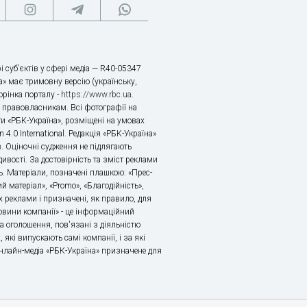
і суб’єктів у сфері медіа — R40-05347
» має тримовну версію (українську,
торінка порталу -
https://www.rbc.ua
.
х правовласникам. Всі фотографії на
ти «РБК-Україна», розміщені на умовах
n 4.0 International. Редакція «РБК-Україна»
в. Оціночні судження не підлягають
ивості. За достовірність та зміст реклами
ь. Матеріали, позначені плашкою: «Прес-
й матеріал», «Promo», «Благодійність»,
 реклами і призначені, як правило, для
«Новини компанії» - це інформаційний
а оголошення, пов'язані з діяльністю
 які випускають самі компанії, і за які
 Онлайн-медіа «РБК-Україна» призначене для