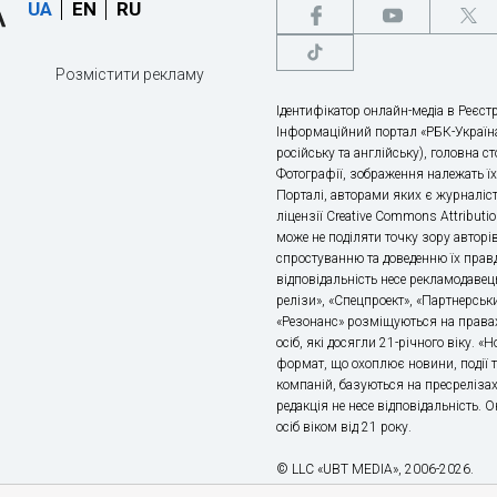
UA
EN
RU
Розмістити рекламу
Ідентифікатор онлайн-медіа в Реєстр
Інформаційний портал «РБК-Україна
російську та англійську), головна с
Фотографії, зображення належать ї
Порталі, авторами яких є журналіс
ліцензії Creative Commons Attributio
може не поділяти точку зору авторі
спростуванню та доведенню їх правд
відповідальність несе рекламодавец
релізи», «Спецпроект», «Партнерськи
«Резонанс» розміщуються на правах
осіб, які досягли 21-річного віку. 
формат, що охоплює новини, події т
компаній, базуються на пресрелізах,
редакція не несе відповідальність.
осіб віком від 21 року.
© LLC «UBT MEDIA», 2006-2026.