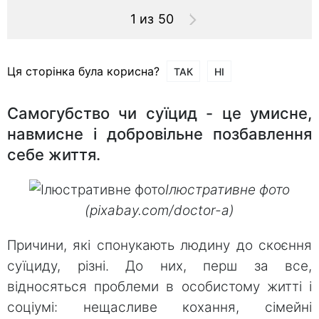
1 из 50
Ця сторінка була корисна?
ТАК
НІ
Самогубство чи суїцид - це умисне,
навмисне і добровільне позбавлення
себе життя.
Ілюстративне фото
(pixabay.com/doctor-a)
Причини, які спонукають людину до скоєння
суїциду, різні. До них, перш за все,
відносяться проблеми в особистому житті і
соціумі: нещасливе кохання, сімейні