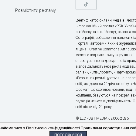
Розмістити рекламу
Ідентифікатор онлайн-медіа в Реєстр
Інформаційний портал «РБК-Україна
російську та англійську), головна с
Фотографії, зображення належать ї
Порталі, авторами яких є журналіс
ліцензії Creative Commons Attributio
може не поділяти точку зору авторі
спростуванню та доведенню їх правд
відповідальність несе рекламодавец
релізи», «Спецпроект», «Партнерськи
«Резонанс» розміщуються на правах
осіб, які досягли 21-річного віку. 
формат, що охоплює новини, події т
компаній, базуються на пресрелізах,
редакція не несе відповідальність.
осіб віком від 21 року.
© LLC «UBT MEDIA», 2006-2026.
айомилися з Політикою конфіденційності Правилами користування сайто
ПОГОДЖУЮСЯ