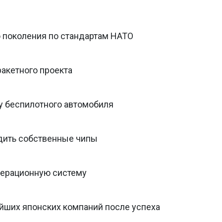
о поколения по стандартам НАТО
ракетного проекта
у беспилотного автомобиля
дить собственные чипы
перационную систему
ейших японских компаний после успеха