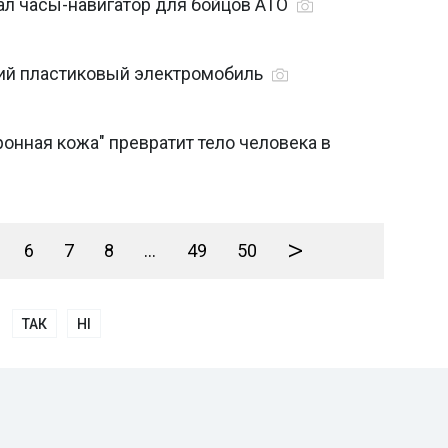
ал часы-навигатор для бойцов АТО
кий пластиковый электромобиль
ронная кожа" превратит тело человека в
>
6
7
8
...
49
50
ТАК
НІ