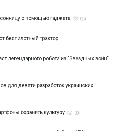
ссонницу с помощью гаджета
ют беспилотный трактор
ст легендарного робота из "Звездных войн"
ов для девяти разработок украинских
артфоны охранять культуру