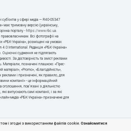
і суб’єктів у сфері медіа — R40-05347
» має тримовну версію (українську,
торінка порталу -
https://www.rbc.ua
.
х правовласникам. Всі фотографії на
ти «РБК-Україна», розміщені на умовах
n 4.0 International. Редакція «РБК-Україна»
в. Оціночні судження не підлягають
ивості. За достовірність та зміст реклами
ь. Матеріали, позначені плашкою: «Прес-
й матеріал», «Promo», «Благодійність»,
 реклами і призначені, як правило, для
«Новини компанії» - це інформаційний
а оголошення, пов'язані з діяльністю
 які випускають самі компанії, і за які
 Онлайн-медіа «РБК-Україна» призначене для
м і згодні з використанням файлів cookie.
Ознайомитися