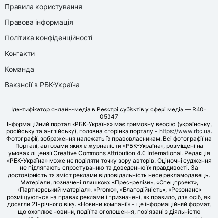
Правила користування
Правова інформація
Політика конфіденційності
Контакти
Команда
Вакансії в РБК-Україна
Ідентифікатор онлайн-медіа в Реєстрі суб’єктів у сфері медіа — R40-
05347
Інформаційний портал «РБК-Україна» має тримовну версію (українську,
російську та англійську), головна сторінка порталу -
https://www.rbc.ua
.
Фотографії, зображення належать їх правовласникам. Всі фотографії на
Порталі, авторами яких є журналісти «РБК-Україна», розміщені на
умовах ліцензії Creative Commons Attribution 4.0 International. Редакція
«РБК-Україна» може не поділяти точку зору авторів. Оціночні судження
не підлягають спростуванню та доведенню їх правдивості. За
достовірність та зміст реклами відповідальність несе рекламодавець.
Матеріали, позначені плашкою: «Прес-релізи», «Спецпроект»,
«Партнерський матеріал», «Promo», «Благодійність», «Резонанс»
розміщуються на правах реклами і призначені, як правило, для осіб, які
досягли 21-річного віку. «Новини компанії» - це інформаційний формат,
що охоплює новини, події та оголошення, пов'язані з діяльністю