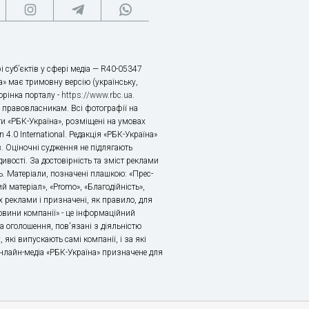
і суб’єктів у сфері медіа — R40-05347
» має тримовну версію (українську,
торінка порталу -
https://www.rbc.ua
.
х правовласникам. Всі фотографії на
ти «РБК-Україна», розміщені на умовах
n 4.0 International. Редакція «РБК-Україна»
в. Оціночні судження не підлягають
ивості. За достовірність та зміст реклами
ь. Матеріали, позначені плашкою: «Прес-
й матеріал», «Promo», «Благодійність»,
 реклами і призначені, як правило, для
«Новини компанії» - це інформаційний
а оголошення, пов'язані з діяльністю
 які випускають самі компанії, і за які
 Онлайн-медіа «РБК-Україна» призначене для