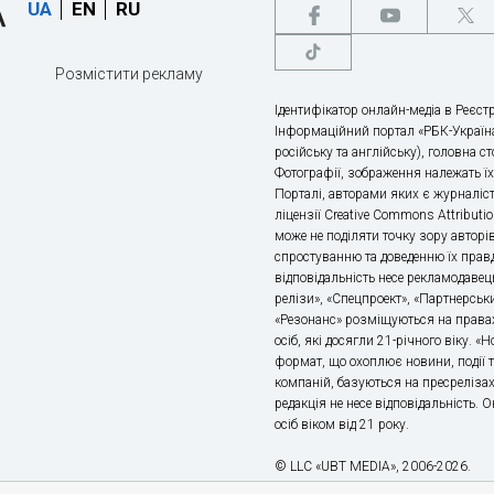
UA
EN
RU
Розмістити рекламу
Ідентифікатор онлайн-медіа в Реєстр
Інформаційний портал «РБК-Україна
російську та англійську), головна с
Фотографії, зображення належать ї
Порталі, авторами яких є журналіс
ліцензії Creative Commons Attributio
може не поділяти точку зору авторі
спростуванню та доведенню їх правд
відповідальність несе рекламодавец
релізи», «Спецпроект», «Партнерськи
«Резонанс» розміщуються на правах
осіб, які досягли 21-річного віку. 
формат, що охоплює новини, події т
компаній, базуються на пресрелізах,
редакція не несе відповідальність.
осіб віком від 21 року.
© LLC «UBT MEDIA», 2006-2026.