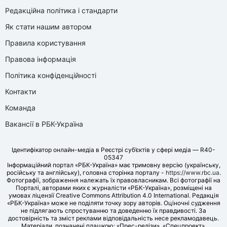
Редакційна політика і стандарти
Як стати нашим автором
Правила користування
Правова інформація
Політика конфіденційності
Контакти
Команда
Вакансії в РБК-Україна
Ідентифікатор онлайн-медіа в Реєстрі суб’єктів у сфері медіа — R40-
05347
Інформаційний портал «РБК-Україна» має тримовну версію (українську,
російську та англійську), головна сторінка порталу -
https://www.rbc.ua
.
Фотографії, зображення належать їх правовласникам. Всі фотографії на
Порталі, авторами яких є журналісти «РБК-Україна», розміщені на
умовах ліцензії Creative Commons Attribution 4.0 International. Редакція
«РБК-Україна» може не поділяти точку зору авторів. Оціночні судження
не підлягають спростуванню та доведенню їх правдивості. За
достовірність та зміст реклами відповідальність несе рекламодавець.
Матеріали, позначені плашкою: «Прес-релізи», «Спецпроект»,