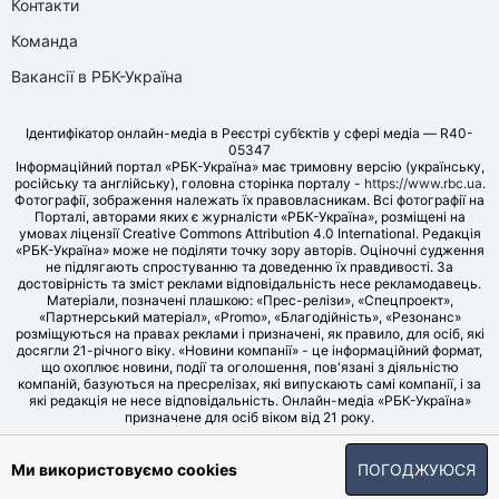
Контакти
Команда
Вакансії в РБК-Україна
Ідентифікатор онлайн-медіа в Реєстрі суб’єктів у сфері медіа — R40-
05347
Інформаційний портал «РБК-Україна» має тримовну версію (українську,
російську та англійську), головна сторінка порталу -
https://www.rbc.ua
.
Фотографії, зображення належать їх правовласникам. Всі фотографії на
Порталі, авторами яких є журналісти «РБК-Україна», розміщені на
умовах ліцензії Creative Commons Attribution 4.0 International. Редакція
«РБК-Україна» може не поділяти точку зору авторів. Оціночні судження
не підлягають спростуванню та доведенню їх правдивості. За
достовірність та зміст реклами відповідальність несе рекламодавець.
Матеріали, позначені плашкою: «Прес-релізи», «Спецпроект»,
«Партнерський матеріал», «Promo», «Благодійність», «Резонанс»
розміщуються на правах реклами і призначені, як правило, для осіб, які
досягли 21-річного віку. «Новини компанії» - це інформаційний формат,
що охоплює новини, події та оголошення, пов'язані з діяльністю
компаній, базуються на пресрелізах, які випускають самі компанії, і за
які редакція не несе відповідальність. Онлайн-медіа «РБК-Україна»
призначене для осіб віком від 21 року.
© LLC «UBT MEDIA», 2006-2026.
Ми використовуємо cookies
ПОГОДЖУЮСЯ