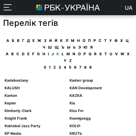
UA
Перелік тегів
А
Б
В
Г
Д
Е
Ж
З
И
Й
К
Л
М
Н
О
П
Р
С
Т
У
Ф
Х
Ц
Ч
Ш
Щ
Ъ
Ы
Ь
Э
Ю
Я
A
B
C
D
E
F
G
H
I
J
K
L
M
N
O
P
Q
R
S
T
U
V
W
X
Y
Z
0
1
2
3
4
5
6
7
8
9
Kadebostany
Kadorr group
KALUSH
KAN Development
Kanton
KAZKA
Kepler
Kia
Kimberly-Clark
Kiss Fm
Knight Frank
Koenigsegg
Koktebel Jazz Party
KOLVI
KP Media
KRUTЬ