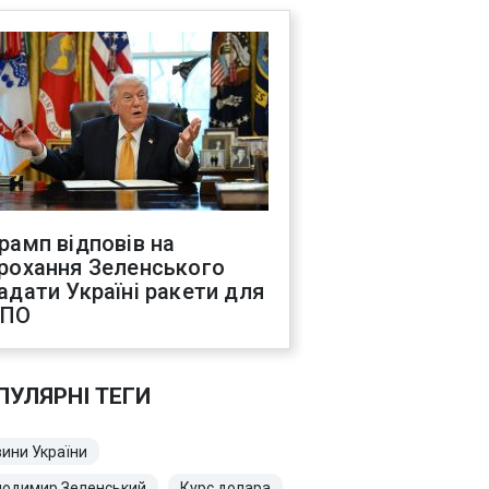
рамп відповів на
рохання Зеленського
адати Україні ракети для
ППО
ПУЛЯРНІ ТЕГИ
ини України
лодимир Зеленський
Курс долара