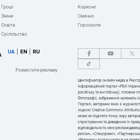
Гроші
Корисне
Зміни
Смачно
Освіта
Гороскопи
Суспільство
UA
EN
RU
Розмістити рекламу
Ідентифікатор онлайн-медіа в Реєстр
Інформаційний портал «РБК-Україна
російську та англійську), головна с
Фотографії, зображення належать ї
Порталі, авторами яких є журналіс
ліцензії Creative Commons Attributio
може не поділяти точку зору авторі
спростуванню та доведенню їх правд
відповідальність несе рекламодавец
релізи», «Спецпроект», «Партнерськи
«Резонанс» розміщуються на правах