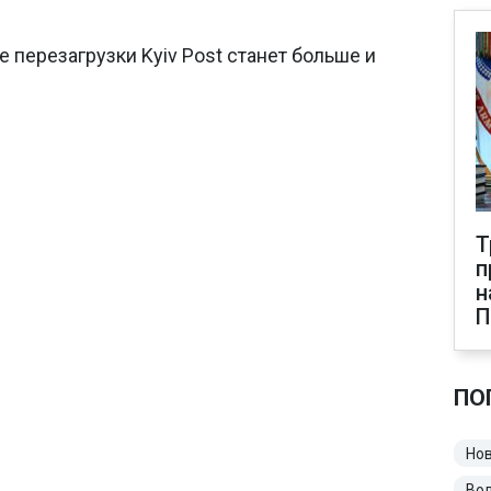
е перезагрузки Kyiv Post станет больше и
Т
п
н
ПО
Нов
Во