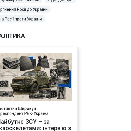
ргнення Росії до України
на Росії проти України
АЛІТИКА
остянтин Широкун
ореспондент РБК-Україна
айбутнє ЗСУ – за
кзоскелетами: інтерв'ю з