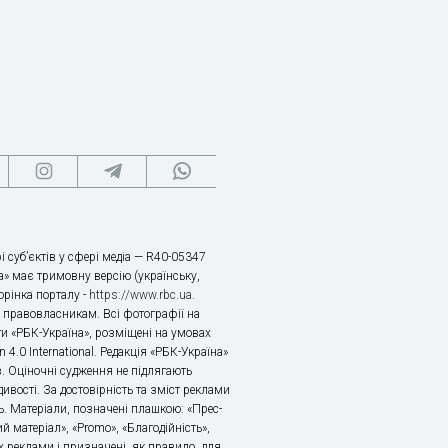
і суб’єктів у сфері медіа — R40-05347
» має тримовну версію (українську,
торінка порталу -
https://www.rbc.ua
.
х правовласникам. Всі фотографії на
ти «РБК-Україна», розміщені на умовах
n 4.0 International. Редакція «РБК-Україна»
в. Оціночні судження не підлягають
ивості. За достовірність та зміст реклами
ь. Матеріали, позначені плашкою: «Прес-
й матеріал», «Promo», «Благодійність»,
 реклами і призначені, як правило, для