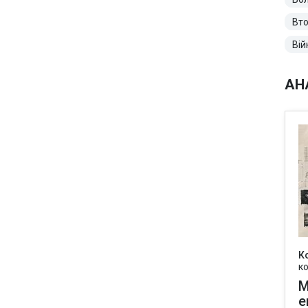
Вто
Вій
АН
К
к
М
е