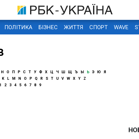
ПОЛІТИКА
БІЗНЕС
ЖИТТЯ
СПОРТ
WAVE
S
в
Н
О
П
Р
С
Т
У
Ф
Х
Ц
Ч
Ш
Щ
Ъ
Ы
Ь
Э
Ю
Я
K
L
M
N
O
P
Q
R
S
T
U
V
W
X
Y
Z
1
2
3
4
5
6
7
8
9
НО