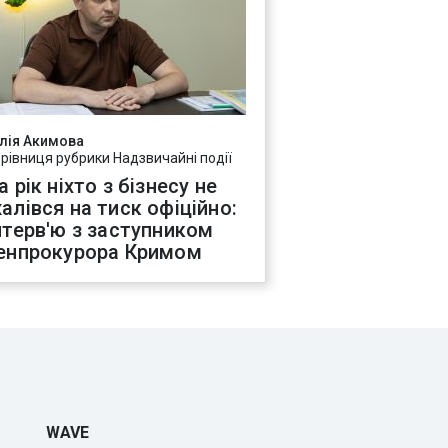
лія Акимова
ерівниця рубрики Надзвичайні події
а рік ніхто з бізнесу не
алівся на тиск офіційно:
нтерв'ю з заступником
енпрокурора Кримом
WAVE