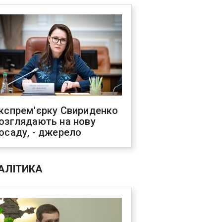
кспрем'єрку Свириденко
озглядають на нову
осаду, - джерело
АЛІТИКА