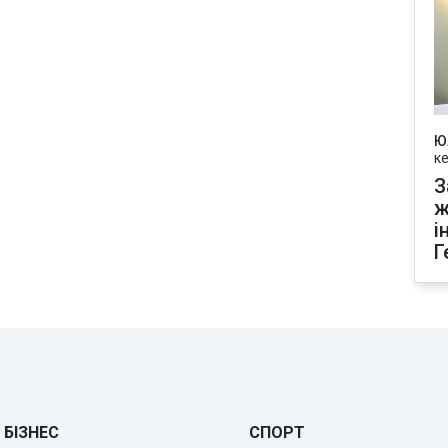
Ю
к
З
ж
і
Г
БІЗНЕС
СПОРТ