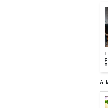
Е
р
п
АН