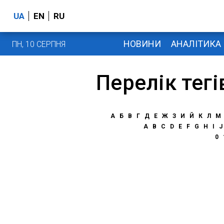
UA
EN
RU
НОВИНИ
АНАЛІТИКА
ПН, 10 СЕРПНЯ
Перелік тегі
А
Б
В
Г
Д
Е
Ж
З
И
Й
К
Л
М
A
B
C
D
E
F
G
H
I
J
0