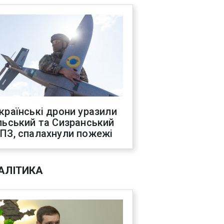
країнські дрони уразили
льський та Сизранський
ПЗ, спалахнули пожежі
АЛІТИКА