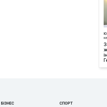
Ю
к
З
ж
і
Г
БІЗНЕС
СПОРТ