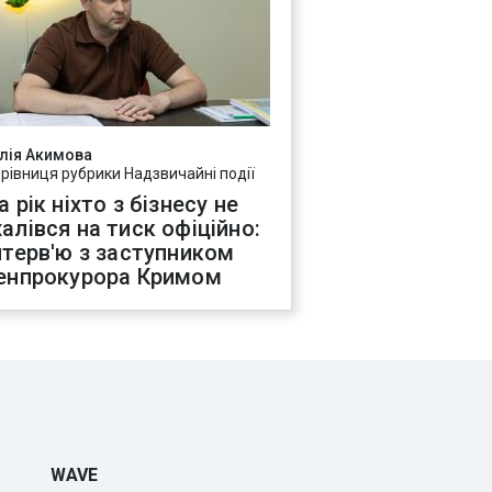
лія Акимова
ерівниця рубрики Надзвичайні події
а рік ніхто з бізнесу не
алівся на тиск офіційно:
нтерв'ю з заступником
енпрокурора Кримом
WAVE