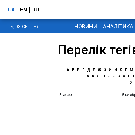
UA
EN
RU
НОВИНИ
АНАЛІТИКА
СБ, 08 СЕРПНЯ
Перелік тегі
А
Б
В
Г
Д
Е
Ж
З
И
Й
К
Л
М
A
B
C
D
E
F
G
H
I
J
0
5 канал
5 нояб