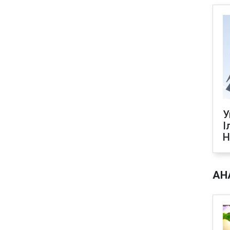
У
І
Н
АН