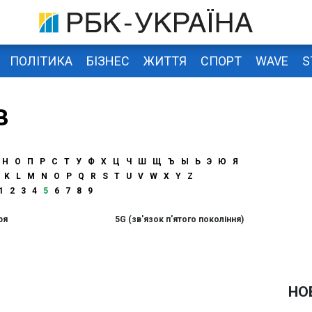
ПОЛІТИКА
БІЗНЕС
ЖИТТЯ
СПОРТ
WAVE
S
в
Н
О
П
Р
С
Т
У
Ф
Х
Ц
Ч
Ш
Щ
Ъ
Ы
Ь
Э
Ю
Я
K
L
M
N
O
P
Q
R
S
T
U
V
W
X
Y
Z
1
2
3
4
5
6
7
8
9
ря
5G (зв'язок п'ятого покоління)
НО