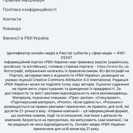
Політика конфіденційності
Контакти
Команда
Вакансії в РБК-Україна
Ідентифікатор онлайн-медіа в Реєстрі суб’єктів у сфері медіа — R40-
05347
Інформаційний портал «РБК-Україна» має тримовну версію (українську,
російську та англійську), головна сторінка порталу -
https://www.rbc.ua
.
Фотографії, зображення належать їх правовласникам. Всі фотографії на
Порталі, авторами яких є журналісти «РБК-Україна», розміщені на
умовах ліцензії Creative Commons Attribution 4.0 International. Редакція
«РБК-Україна» може не поділяти точку зору авторів. Оціночні судження
не підлягають спростуванню та доведенню їх правдивості. За
достовірність та зміст реклами відповідальність несе рекламодавець.
Матеріали, позначені плашкою: «Прес-релізи», «Спецпроект»,
«Партнерський матеріал», «Promo», «Благодійність», «Резонанс»
розміщуються на правах реклами і призначені, як правило, для осіб, які
досягли 21-річного віку. «Новини компанії» - це інформаційний формат,
що охоплює новини, події та оголошення, пов'язані з діяльністю
компаній, базуються на пресрелізах, які випускають самі компанії, і за
які редакція не несе відповідальність. Онлайн-медіа «РБК-Україна»
призначене для осіб віком від 21 року.