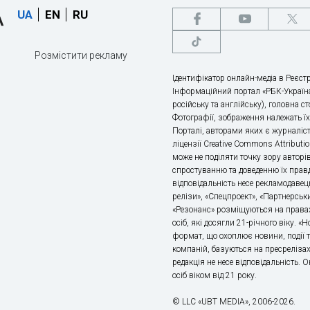
UA
EN
RU
Розмістити рекламу
Ідентифікатор онлайн-медіа в Реєстр
Інформаційний портал «РБК-Україна
російську та англійську), головна с
Фотографії, зображення належать ї
Порталі, авторами яких є журналіс
ліцензії Creative Commons Attributio
може не поділяти точку зору авторі
спростуванню та доведенню їх правд
відповідальність несе рекламодавец
релізи», «Спецпроект», «Партнерськи
«Резонанс» розміщуються на правах
осіб, які досягли 21-річного віку. 
формат, що охоплює новини, події т
компаній, базуються на пресрелізах,
редакція не несе відповідальність.
осіб віком від 21 року.
© LLC «UBT MEDIA», 2006-2026.