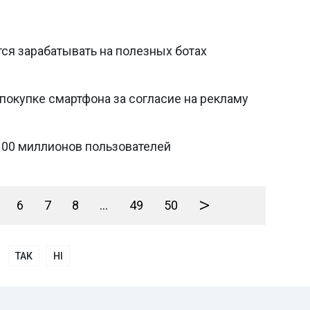
тся зарабатывать на полезных ботах
покупке смартфона за согласие на рекламу
100 миллионов пользователей
>
6
7
8
...
49
50
ТАК
НІ