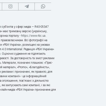
і суб’єктів у сфері медіа — R40-05347
» має тримовну версію (українську,
торінка порталу -
https://www.rbc.ua
.
х правовласникам. Всі фотографії на
ти «РБК-Україна», розміщені на умовах
n 4.0 International. Редакція «РБК-Україна»
в. Оціночні судження не підлягають
ивості. За достовірність та зміст реклами
ь. Матеріали, позначені плашкою: «Прес-
й матеріал», «Promo», «Благодійність»,
 реклами і призначені, як правило, для
«Новини компанії» - це інформаційний
а оголошення, пов'язані з діяльністю
 які випускають самі компанії, і за які
 Онлайн-медіа «РБК-Україна» призначене для