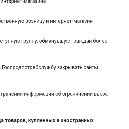
 интернет-магазина
бственную розницу и интернет-магазин
ступную группу, обманувшую граждан более
 Госпродпотребслужбу закрывать сайты
странения информации об ограничении ввоза
да товаров, купленных в иностранных