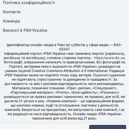
Політика конфіденційності
Контакти
Команда
Вакансії в РБК-Україна
Ідентифікатор онлайн-медіа в Реєстрі суб’єктів у сфері медіа — R40-
05347
Інформаційний портал «РБК-Україна» має тримовну версію (українську,
російську та англійську), головна сторінка порталу -
https://www.rbc.ua
.
Фотографії, зображення належать їх правовласникам. Всі фотографії на
Порталі, авторами яких є журналісти «РБК-Україна», розміщені на
умовах ліцензії Creative Commons Attribution 4.0 International. Редакція
«РБК-Україна» може не поділяти точку зору авторів. Оціночні судження
не підлягають спростуванню та доведенню їх правдивості. За
достовірність та зміст реклами відповідальність несе рекламодавець.
Матеріали, позначені плашкою: «Прес-релізи», «Спецпроект»,
«Партнерський матеріал», «Promo», «Благодійність», «Резонанс»
розміщуються на правах реклами і призначені, як правило, для осіб, які
досягли 21-річного віку. «Новини компанії» - це інформаційний формат,
що охоплює новини, події та оголошення, пов'язані з діяльністю
компаній, базуються на пресрелізах, які випускають самі компанії, і за
які редакція не несе відповідальність. Онлайн-медіа «РБК-Україна»
призначене для осіб віком від 21 року.
© LLC «UBT MEDIA», 2006-2026.