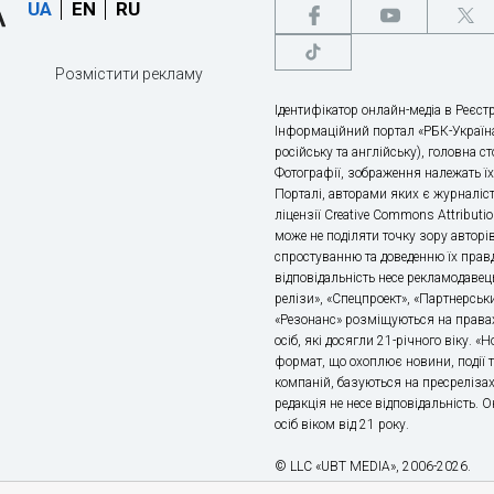
UA
EN
RU
Розмістити рекламу
Ідентифікатор онлайн-медіа в Реєстр
Інформаційний портал «РБК-Україна
російську та англійську), головна с
Фотографії, зображення належать ї
Порталі, авторами яких є журналіс
ліцензії Creative Commons Attributio
може не поділяти точку зору авторі
спростуванню та доведенню їх правд
відповідальність несе рекламодавец
релізи», «Спецпроект», «Партнерськи
«Резонанс» розміщуються на правах
осіб, які досягли 21-річного віку. 
формат, що охоплює новини, події т
компаній, базуються на пресрелізах,
редакція не несе відповідальність.
осіб віком від 21 року.
© LLC «UBT MEDIA», 2006-2026.