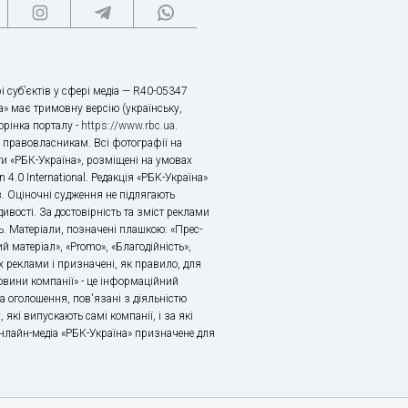
і суб’єктів у сфері медіа — R40-05347
» має тримовну версію (українську,
торінка порталу -
https://www.rbc.ua
.
х правовласникам. Всі фотографії на
ти «РБК-Україна», розміщені на умовах
n 4.0 International. Редакція «РБК-Україна»
в. Оціночні судження не підлягають
ивості. За достовірність та зміст реклами
ь. Матеріали, позначені плашкою: «Прес-
й матеріал», «Promo», «Благодійність»,
 реклами і призначені, як правило, для
«Новини компанії» - це інформаційний
а оголошення, пов'язані з діяльністю
 які випускають самі компанії, і за які
 Онлайн-медіа «РБК-Україна» призначене для