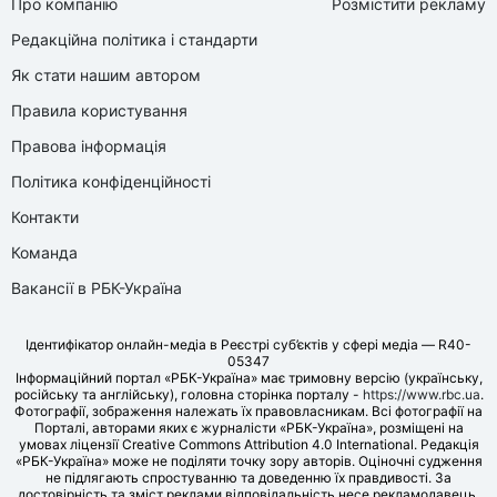
Про компанію
Розмістити рекламу
Редакційна політика і стандарти
Як стати нашим автором
Правила користування
Правова інформація
Політика конфіденційності
Контакти
Команда
Вакансії в РБК-Україна
Ідентифікатор онлайн-медіа в Реєстрі суб’єктів у сфері медіа — R40-
05347
Інформаційний портал «РБК-Україна» має тримовну версію (українську,
російську та англійську), головна сторінка порталу -
https://www.rbc.ua
.
Фотографії, зображення належать їх правовласникам. Всі фотографії на
Порталі, авторами яких є журналісти «РБК-Україна», розміщені на
умовах ліцензії Creative Commons Attribution 4.0 International. Редакція
«РБК-Україна» може не поділяти точку зору авторів. Оціночні судження
не підлягають спростуванню та доведенню їх правдивості. За
достовірність та зміст реклами відповідальність несе рекламодавець.