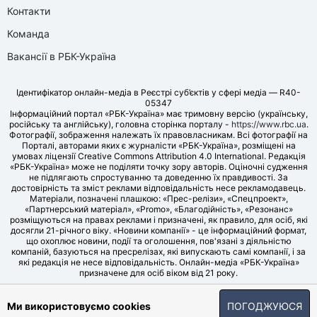
Контакти
Команда
Вакансії в РБК-Україна
Ідентифікатор онлайн-медіа в Реєстрі суб’єктів у сфері медіа — R40-
05347
Інформаційний портал «РБК-Україна» має тримовну версію (українську,
російську та англійську), головна сторінка порталу -
https://www.rbc.ua
.
Фотографії, зображення належать їх правовласникам. Всі фотографії на
Порталі, авторами яких є журналісти «РБК-Україна», розміщені на
умовах ліцензії Creative Commons Attribution 4.0 International. Редакція
«РБК-Україна» може не поділяти точку зору авторів. Оціночні судження
не підлягають спростуванню та доведенню їх правдивості. За
достовірність та зміст реклами відповідальність несе рекламодавець.
Матеріали, позначені плашкою: «Прес-релізи», «Спецпроект»,
«Партнерський матеріал», «Promo», «Благодійність», «Резонанс»
розміщуються на правах реклами і призначені, як правило, для осіб, які
досягли 21-річного віку. «Новини компанії» - це інформаційний формат,
що охоплює новини, події та оголошення, пов'язані з діяльністю
компаній, базуються на пресрелізах, які випускають самі компанії, і за
які редакція не несе відповідальність. Онлайн-медіа «РБК-Україна»
призначене для осіб віком від 21 року.
© LLC «UBT MEDIA», 2006-2026.
Ми використовуємо cookies
ПОГОДЖУЮСЯ