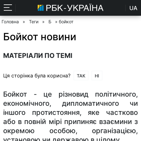
UA
Головна
»
Теги
»
Б
» бойкот
Бойкот новини
МАТЕРІАЛИ ПО ТЕМІ
Ця сторінка була корисна?
ТАК
НІ
Бойкот - це різновид політичного,
економічного, дипломатичного чи
іншого протистояння, яке частково
або в повній мірі припиняє взаємини з
окремою особою, організацією,
установою чи державою в цілому.