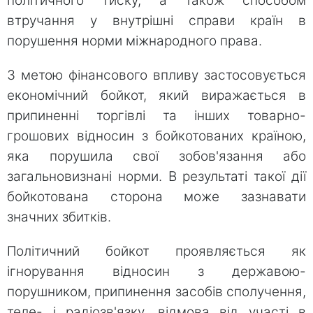
політичного тиску, а також способом
втручання у внутрішні справи країн в
порушення норми міжнародного права.
З метою фінансового впливу застосовується
економічний бойкот, який виражається в
припиненні торгівлі та інших товарно-
грошових відносин з бойкотованих країною,
яка порушила свої зобов'язання або
загальновизнані норми. В результаті такої дії
бойкотована сторона може зазнавати
значних збитків.
Політичний бойкот проявляється як
ігнорування відносин з державою-
порушником, припинення засобів сполучення,
теле- і радіозв'язку, відмова від участі в