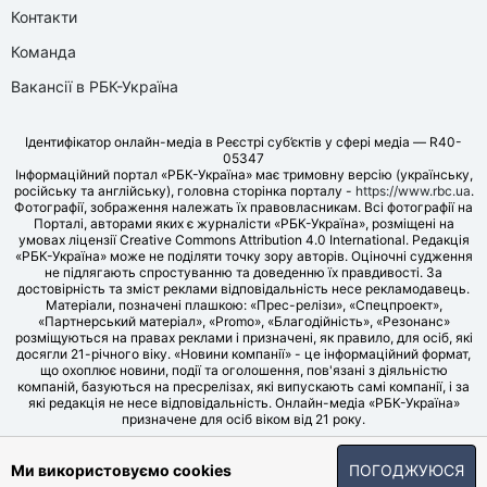
Контакти
Команда
Вакансії в РБК-Україна
Ідентифікатор онлайн-медіа в Реєстрі суб’єктів у сфері медіа — R40-
05347
Інформаційний портал «РБК-Україна» має тримовну версію (українську,
російську та англійську), головна сторінка порталу -
https://www.rbc.ua
.
Фотографії, зображення належать їх правовласникам. Всі фотографії на
Порталі, авторами яких є журналісти «РБК-Україна», розміщені на
умовах ліцензії Creative Commons Attribution 4.0 International. Редакція
«РБК-Україна» може не поділяти точку зору авторів. Оціночні судження
не підлягають спростуванню та доведенню їх правдивості. За
достовірність та зміст реклами відповідальність несе рекламодавець.
Матеріали, позначені плашкою: «Прес-релізи», «Спецпроект»,
«Партнерський матеріал», «Promo», «Благодійність», «Резонанс»
розміщуються на правах реклами і призначені, як правило, для осіб, які
досягли 21-річного віку. «Новини компанії» - це інформаційний формат,
що охоплює новини, події та оголошення, пов'язані з діяльністю
компаній, базуються на пресрелізах, які випускають самі компанії, і за
які редакція не несе відповідальність. Онлайн-медіа «РБК-Україна»
призначене для осіб віком від 21 року.
© LLC «UBT MEDIA», 2006-2026.
Ми використовуємо cookies
ПОГОДЖУЮСЯ