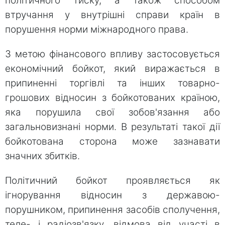
політичного тиску, а також способом
втручання у внутрішні справи країн в
порушення норми міжнародного права.
З метою фінансового впливу застосовується
економічний бойкот, який виражається в
припиненні торгівлі та інших товарно-
грошових відносин з бойкотованих країною,
яка порушила свої зобов'язання або
загальновизнані норми. В результаті такої дії
бойкотована сторона може зазнавати
значних збитків.
Політичний бойкот проявляється як
ігнорування відносин з державою-
порушником, припинення засобів сполучення,
теле- і радіозв'язку, відмова від участі в