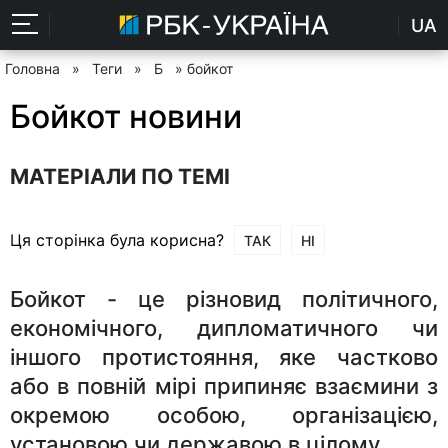
UA
Головна
»
Теги
»
Б
» бойкот
Бойкот новини
МАТЕРІАЛИ ПО ТЕМІ
Ця сторінка була корисна?
ТАК
НІ
Бойкот - це різновид політичного,
економічного, дипломатичного чи
іншого протистояння, яке частково
або в повній мірі припиняє взаємини з
окремою особою, організацією,
установою чи державою в цілому.