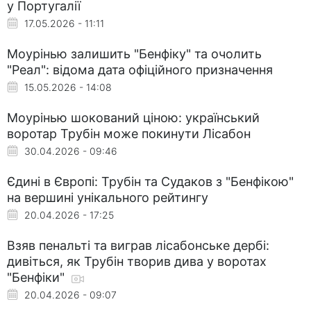
у Португалії
17.05.2026 - 11:11
Моурінью залишить "Бенфіку" та очолить
"Реал": відома дата офіційного призначення
15.05.2026 - 14:08
Моурінью шокований ціною: український
воротар Трубін може покинути Лісабон
30.04.2026 - 09:46
Єдині в Європі: Трубін та Судаков з "Бенфікою"
на вершині унікального рейтингу
20.04.2026 - 17:25
Взяв пенальті та виграв лісабонське дербі:
дивіться, як Трубін творив дива у воротах
"Бенфіки"
20.04.2026 - 09:07