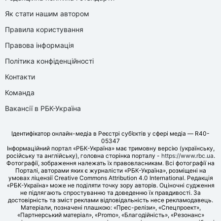
Як стати нашим автором
Правила користування
Правова інформація
Політика конфіденційності
Контакти
Команда
Вакансії в РБК-Україна
Ідентифікатор онлайн-медіа в Реєстрі суб’єктів у сфері медіа — R40-
05347
Інформаційний портал «РБК-Україна» має тримовну версію (українську,
російську та англійську), головна сторінка порталу -
https://www.rbc.ua
.
Фотографії, зображення належать їх правовласникам. Всі фотографії на
Порталі, авторами яких є журналісти «РБК-Україна», розміщені на
умовах ліцензії Creative Commons Attribution 4.0 International. Редакція
«РБК-Україна» може не поділяти точку зору авторів. Оціночні судження
не підлягають спростуванню та доведенню їх правдивості. За
достовірність та зміст реклами відповідальність несе рекламодавець.
Матеріали, позначені плашкою: «Прес-релізи», «Спецпроект»,
«Партнерський матеріал», «Promo», «Благодійність», «Резонанс»