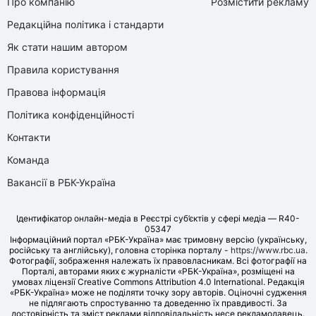
Про компанію
Розмістити рекламу
Редакційна політика і стандарти
Як стати нашим автором
Правила користування
Правова інформація
Політика конфіденційності
Контакти
Команда
Вакансії в РБК-Україна
Ідентифікатор онлайн-медіа в Реєстрі суб’єктів у сфері медіа — R40-
05347
Інформаційний портал «РБК-Україна» має тримовну версію (українську,
російську та англійську), головна сторінка порталу -
https://www.rbc.ua
.
Фотографії, зображення належать їх правовласникам. Всі фотографії на
Порталі, авторами яких є журналісти «РБК-Україна», розміщені на
умовах ліцензії Creative Commons Attribution 4.0 International. Редакція
«РБК-Україна» може не поділяти точку зору авторів. Оціночні судження
не підлягають спростуванню та доведенню їх правдивості. За
достовірність та зміст реклами відповідальність несе рекламодавець.