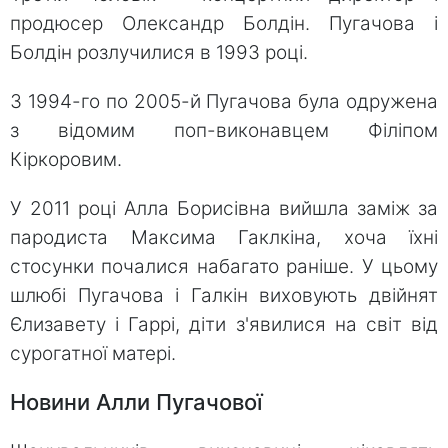
продюсер Олександр Болдін. Пугачова і
Болдін розлучилися в 1993 році.
З 1994-го по 2005-й Пугачова була одружена
з відомим поп-виконавцем Філіпом
Кіркоровим.
У 2011 році Алла Борисівна вийшла заміж за
пародиста Максима Гаклкіна, хоча їхні
стосунки почалися набагато раніше. У цьому
шлюбі Пугачова і Галкін виховують двійнят
Єлизавету і Гаррі, діти з'явилися на світ від
сурогатної матері.
Новини Алли Пугачової