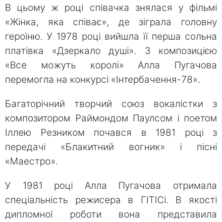
В цьому ж році співачка знялася у фільмі
«Жінка, яка співає», де зіграла головну
героїню. У 1978 році вийшла її перша сольна
платівка «Дзеркало душі». З композицією
«Все можуть королі» Алла Пугачова
перемогла на конкурсі «Інтербачення-78».
Багаторічний творчий союз вокалістки з
композитором Раймондом Паулсом і поетом
Іллею Резником почався в 1981 році з
передачі «Блакитний вогник» і пісні
«Маестро».
У 1981 році Алла Пугачова отримала
спеціальність режисера в ГІТІСі. В якості
дипломної роботи вона представила