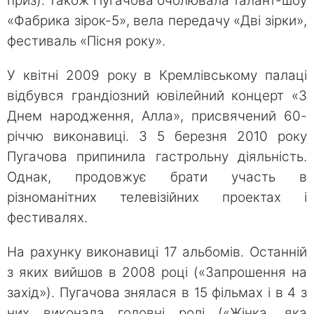
приз). Також Пугачова очолювала талант-шоу
«Фабрика зірок-5», вела передачу «Дві зірки»,
фестиваль «Пісня року».
У квітні 2009 року в Кремлівському палаці
відбувся грандіозний ювілейний концерт «З
Днем народження, Алла», присвячений 60-
річчю виконавиці. З 5 березня 2010 року
Пугачова припинила гастрольну діяльність.
Однак, продовжує брати участь в
різноманітних телевізійних проектах і
фестивалях.
На рахунку виконавиці 17 альбомів. Останній
з яких вийшов в 2008 році («Запрошення на
захід»). Пугачова знялася в 15 фільмах і в 4 з
них виконала головні ролі («Жінка, яка