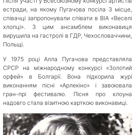
Після участі у Всесоюзному конкурсі артистів
естради, на якому Пугачова посіла 3 місце,
співачці запропонували співати в ВІА «Веселі
хлопці». З цим ансамблем виконавиця
вирушила на гастролі в ГДР, Чехословаччини,
Польщі.
У 1975 році Алла Пугачова представляла
СРСР на міжнародному конкурсі «Золотий
орфей» в Болгарії. Вона підкорила журі
виконанням пісні «Арлекіно» і завоювала
гран-прі фестивалю. Пісня про клоуна
надовго стала візитною карткою виконавиці.