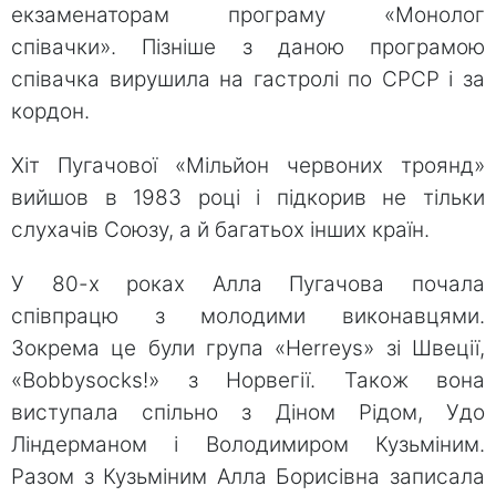
екзаменаторам програму «Монолог
співачки». Пізніше з даною програмою
співачка вирушила на гастролі по СРСР і за
кордон.
Хіт Пугачової «Мільйон червоних троянд»
вийшов в 1983 році і підкорив не тільки
слухачів Союзу, а й багатьох інших країн.
У 80-х роках Алла Пугачова почала
співпрацю з молодими виконавцями.
Зокрема це були група «Herreys» зі Швеції,
«Bobbysocks!» з Норвегії. Також вона
виступала спільно з Діном Рідом, Удо
Ліндерманом і Володимиром Кузьміним.
Разом з Кузьміним Алла Борисівна записала