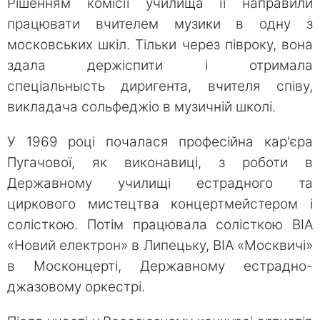
Рішенням комісії училища її направили
працювати вчителем музики в одну з
московських шкіл. Тільки через півроку, вона
здала держіспити і отримала
спеціальнысть диригента, вчителя співу,
викладача сольфеджіо в музичній школі.
У 1969 році почалася професійна кар'єра
Пугачової, як виконавиці, з роботи в
Державному училищі естрадного та
циркового мистецтва концертмейстером і
солісткою. Потім працювала солісткою ВІА
«Новий електрон» в Липецьку, ВІА «Москвичі»
в Москонцерті, Державному естрадно-
джазовому оркестрі.