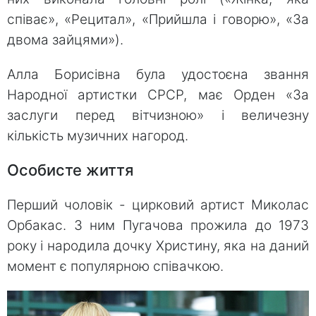
співає», «Рецитал», «Прийшла і говорю», «За
двома зайцями»).
Алла Борисівна була удостоєна звання
Народної артистки СРСР, має Орден «За
заслуги перед вітчизною» і величезну
кількість музичних нагород.
Особисте життя
Перший чоловік - цирковий артист Миколас
Орбакас. З ним Пугачова прожила до 1973
року і народила дочку Христину, яка на даний
момент є популярною співачкою.