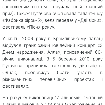
запрошеним гостем і вручала свій власний
приз). Також Пугачова очолювала талант-шоу
«Фабрика зірок-5», вела передачу «Дві зірки»,
фестиваль «Пісня року».
У квітні 2009 року в Кремлівському палаці
відбувся грандіозний ювілейний концерт «З
Днем народження, Алла», присвячений 60-
річчю виконавиці. З 5 березня 2010 року
Пугачова припинила гастрольну діяльність.
Однак, продовжує брати участь в
різноманітних телевізійних проектах і
фестивалях.
На рахунку виконавиці 17 альбомів. Останній
з яких вийшов в 2008 році («Запрошення на