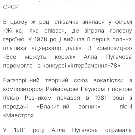
СРСР.
В цьому ж році співачка знялася у фільмі
«Жінка, яка співає», де зіграла головну
героїню. У 1978 році вийшла її перша сольна
платівка «Дзеркало душі». З композицією
«Все можуть королі» Алла Пугачова
перемогла на конкурсі «Інтербачення-78».
Багаторічний творчий союз вокалістки з
композитором Раймондом Паулсом і поетом
Іллею Резником почався в 1981 році з
передачі «Блакитний вогник» і пісні
«Маестро».
У 1981 році Алла Пугачова отримала