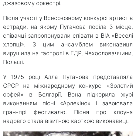
джазовому оркестрі.
Після участі у Всесоюзному конкурсі артистів
естради, на якому Пугачова посіла 3 місце,
співачці запропонували співати в ВІА «Веселі
хлопці». З цим ансамблем виконавиця
вирушила на гастролі в ГДР, Чехословаччини,
Польщі.
У 1975 році Алла Пугачова представляла
СРСР на міжнародному конкурсі «Золотий
орфей» в Болгарії. Вона підкорила журі
виконанням пісні «Арлекіно» і завоювала
гран-прі фестивалю. Пісня про клоуна
надовго стала візитною карткою виконавиці.