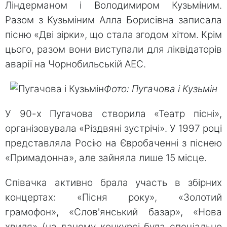
Ліндерманом і Володимиром Кузьміним.
Разом з Кузьміним Алла Борисівна записала
пісню «Дві зірки», що стала згодом хітом. Крім
цього, разом вони виступали для ліквідаторів
аварії на Чорнобильській АЕС.
Фото: Пугачова і Кузьмін
У 90-х Пугачова створила «Театр пісні»,
організовувала «Різдвяні зустрічі». У 1997 році
представляла Росію на Євробаченні з піснею
«Примадонна», але зайняла лише 15 місце.
Співачка активно брала участь в збірних
концертах: «Пісня року», «Золотий
грамофон», «Слов'янський базар», «Нова
хвиля» (на даному конкурсі була спеціально