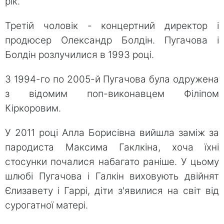
рік.
Третій чоловік - концертний директор і
продюсер Олександр Болдін. Пугачова і
Болдін розлучилися в 1993 році.
З 1994-го по 2005-й Пугачова була одружена
з відомим поп-виконавцем Філіпом
Кіркоровим.
У 2011 році Алла Борисівна вийшла заміж за
пародиста Максима Гаклкіна, хоча їхні
стосунки почалися набагато раніше. У цьому
шлюбі Пугачова і Галкін виховують двійнят
Єлизавету і Гаррі, діти з'явилися на світ від
сурогатної матері.