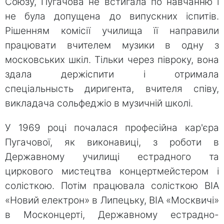
Союзу, Пугачова не встигала по навчанню і
не була допущена до випускних іспитів.
Рішенням комісії училища її направили
працювати вчителем музики в одну з
московських шкіл. Тільки через півроку, вона
здала держіспити і отримала
спеціальнысть диригента, вчителя співу,
викладача сольфеджіо в музичній школі.
У 1969 році почалася професійна кар'єра
Пугачової, як виконавиці, з роботи в
Державному училищі естрадного та
циркового мистецтва концертмейстером і
солісткою. Потім працювала солісткою ВІА
«Новий електрон» в Липецьку, ВІА «Москвичі»
в Москонцерті, Державному естрадно-