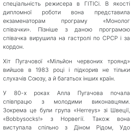
спеціальність режисера в ГІТІСі. В якості
дипломної роботи вона представила
екзаменаторам програму «Монолог
співачки». Пізніше з даною програмою
співачка вирушила на гастролі по СРСР і за
кордон.
Хіт Пугачової «Мільйон червоних троянд»
вийшов в 1983 році і підкорив не тільки
слухачів Союзу, а й багатьох інших країн.
У 80-х роках Алла Пугачова почала
співпрацю з молодими виконавцями.
Зокрема це були група «Herreys» зі Швеції,
«Bobbysocks!» з Норвегії. Також вона
виступала спільно з Діном Рідом, Удо