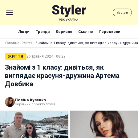
rbc.ua
Люди
Тренди
Корисне
Смачно
Гороскопи
Головна
›
Життя
›
Знайомі з 1 класу: дивіться, як виглядає красуня-дружи
ЖИТТЯ
26 травня 2024 · 08:29
Знайомі з 1 класу: дивіться, як
виглядає красуня-дружина Артема
Довбика
Поліна Кузенко
Керівник проєкту Styler