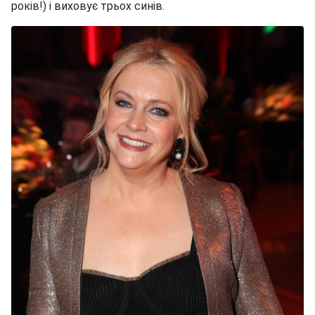
років!) і виховує трьох синів.