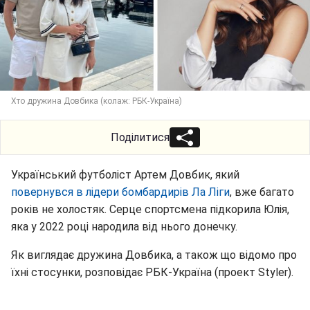
Хто дружина Довбика (колаж: РБК-Україна)
Поділитися
Український футболіст Артем Довбик, який
повернувся в лідери бомбардирів Ла Ліги
, вже багато
років не холостяк. Серце спортсмена підкорила Юлія,
яка у 2022 році народила від нього донечку.
Як виглядає дружина Довбика, а також що відомо про
їхні стосунки, розповідає РБК-Україна (проект Styler).