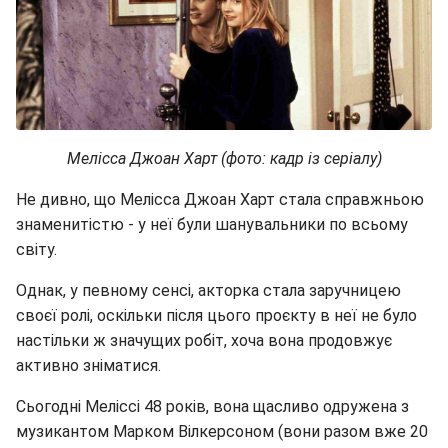
Мелісса Джоан Харт (фото: кадр із серіалу)
Не дивно, що Мелісса Джоан Харт стала справжньою
знаменитістю - у неї були шанувальники по всьому
світу.
Однак, у певному сенсі, акторка стала заручницею
своєї ролі, оскільки після цього проєкту в неї не було
настільки ж значущих робіт, хоча вона продовжує
активно зніматися.
Сьогодні Меліссі 48 років, вона щасливо одружена з
музикантом Марком Вілкерсоном (вони разом вже 20