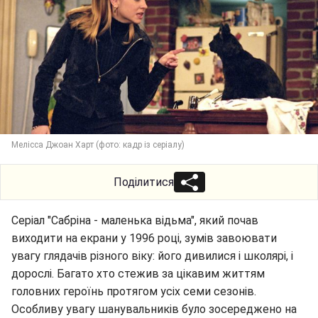
Мелісса Джоан Харт (фото: кадр із серіалу)
Поділитися
Серіал "Сабріна - маленька відьма", який почав
виходити на екрани у 1996 році, зумів завоювати
увагу глядачів різного віку: його дивилися і школярі, і
дорослі. Багато хто стежив за цікавим життям
головних героїнь протягом усіх семи сезонів.
Особливу увагу шанувальників було зосереджено на