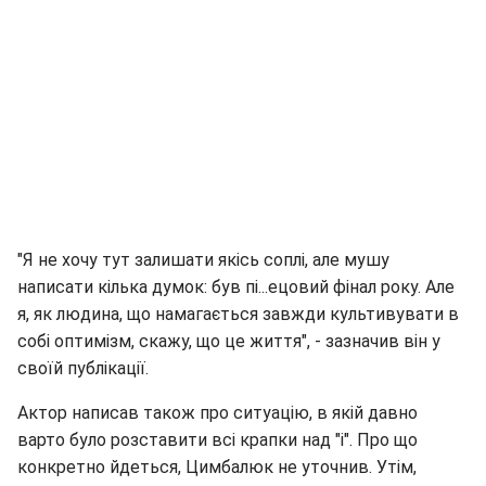
"Я не хочу тут залишати якісь соплі, але мушу
написати кілька думок: був пі...ецовий фінал року. Але
я, як людина, що намагається завжди культивувати в
собі оптимізм, скажу, що це життя", - зазначив він у
своїй публікації.
Актор написав також про ситуацію, в якій давно
варто було розставити всі крапки над "і". Про що
конкретно йдеться, Цимбалюк не уточнив. Утім,