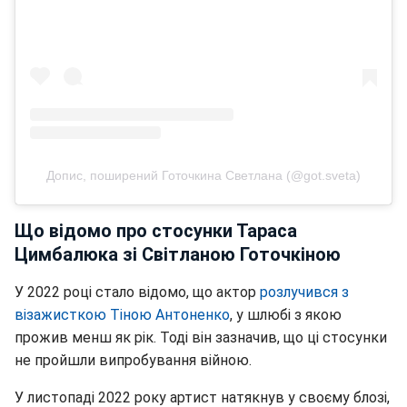
Допис, поширений Готочкина Светлана (@got.sveta)
Що відомо про стосунки Тараса
Цимбалюка зі Світланою Готочкіною
У 2022 році стало відомо, що актор
розлучився з
візажисткою Тіною Антоненко
, у шлюбі з якою
прожив менш як рік. Тоді він зазначив, що ці стосунки
не пройшли випробування війною.
У листопаді 2022 року артист натякнув у своєму блозі,