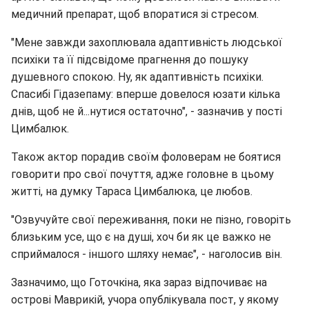
медичний препарат, щоб впоратися зі стресом.
"Мене завжди захоплювала адаптивність людської
психіки та її підсвідоме прагнення до пошуку
душевного спокою. Ну, як адаптивність психіки.
Спасибі Гідазепаму: вперше довелося юзати кілька
днів, щоб не й...нутися остаточно", - зазначив у пості
Цимбалюк.
Також актор порадив своїм фоловерам не боятися
говорити про свої почуття, адже головне в цьому
житті, на думку Тараса Цимбалюка, це любов.
"Озвучуйте свої переживання, поки не пізно, говоріть
близьким усе, що є на душі, хоч би як це важко не
сприймалося - іншого шляху немає", - наголосив він.
Зазначимо, що Готочкіна, яка зараз відпочиває на
острові Маврикій, учора опублікувала пост, у якому