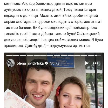
маячнею. Але ще болючіше дивитись, як ми все
руйнуємо на очах в наших дітей. Тому наша історія
підходить до кінця. Можна, звичайно, зробити цілий
серіал спогадів за ці роки сьогодні в сторіс, але ж ви і
так все бачили. Ви були свідками цієї неймовірною
теплої історії. І вона дійсно такою була! Світлицький,
дякую за прізвище! І за цих неймовірних малих. Я була
щасливою. Далі буде…", - підсумувала артистка.