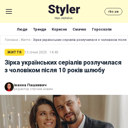
rbc.ua
Люди
Тренди
Корисне
Смачно
Гороскопи
Головна
›
Життя
›
Зірка українських серіалів розлучилася з чоловіком після
ЖИТТЯ
13 січня 2025 · 14:40
Зірка українських серіалів розлучилася
з чоловіком після 10 років шлюбу
Іванна Пашкевич
редактор стрічки новин