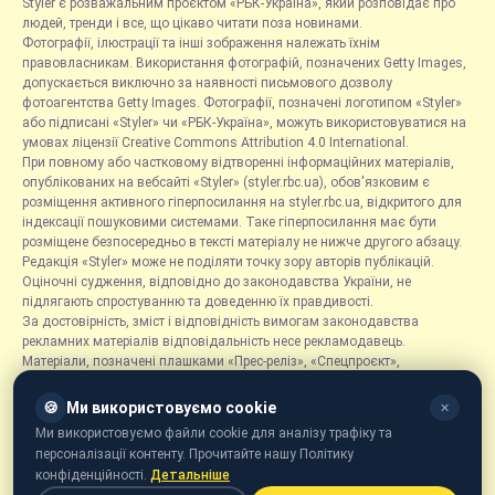
Styler є розважальним проєктом «РБК-Україна», який розповідає про
людей, тренди і все, що цікаво читати поза новинами.
Фотографії, ілюстрації та інші зображення належать їхнім
правовласникам. Використання фотографій, позначених Getty Images,
допускається виключно за наявності письмового дозволу
фотоагентства Getty Images. Фотографії, позначені логотипом «Styler»
або підписані «Styler» чи «РБК-Україна», можуть використовуватися на
умовах ліцензії Creative Commons Attribution 4.0 International.
При повному або частковому відтворенні інформаційних матеріалів,
опублікованих на вебсайті «Styler» (styler.rbc.ua), обов'язковим є
розміщення активного гіперпосилання на styler.rbc.ua, відкритого для
індексації пошуковими системами. Таке гіперпосилання має бути
розміщене безпосередньо в тексті матеріалу не нижче другого абзацу.
Редакція «Styler» може не поділяти точку зору авторів публікацій.
Оціночні судження, відповідно до законодавства України, не
підлягають спростуванню та доведенню їх правдивості.
За достовірність, зміст і відповідність вимогам законодавства
рекламних матеріалів відповідальність несе рекламодавець.
Матеріали, позначені плашками «Прес-реліз», «Спецпроєкт»,
«Партнерський матеріал», «Promo», «Благодійність» та «Резонанс»,
розміщуються на правах реклами.
🍪
Ми використовуємо cookie
✕
Рубрика «Новини компаній» є інформаційним форматом, що містить
Ми використовуємо файли cookie для аналізу трафіку та
новини, повідомлення та оголошення, пов'язані з діяльністю
персоналізації контенту. Прочитайте нашу Політику
компаній, і ґрунтується на інформації, наданій відповідними
конфіденційності.
Детальніше
компаніями. Редакція не несе відповідальності за достовірність такої