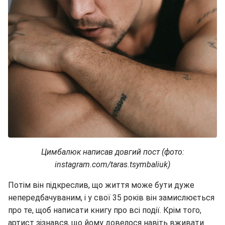
Цимбалюк написав довгий пост (фото:
instagram.com/taras.tsymbaliuk)
Потім він підкреслив, що життя може бути дуже
непередбачуваним, і у свої 35 років він замислюється
про те, щоб написати книгу про всі події. Крім того,
артист зізнався, що йому довелося навіть вживати