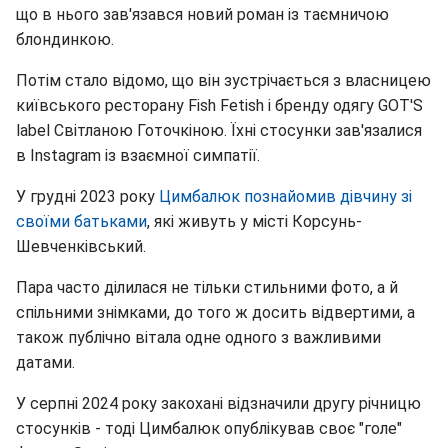
що в нього зав'язався новий роман із таємничою
блондинкою.
Потім стало відомо, що він зустрічається з власницею
київського ресторану Fish Fetish і бренду одягу GOT'S
label Світланою Готочкіною. Їхні стосунки зав'язалися
в Instagram із взаємної симпатії.
У грудні 2023 року
Цимбалюк познайомив дівчину зі
своїми батьками
, які живуть у місті Корсунь-
Шевченківський.
Пара часто ділилася не тільки стильними фото, а й
спільними знімками, до того ж досить відвертими, а
також публічно вітала одне одного з важливими
датами.
У серпні 2024 року закохані відзначили другу річницю
стосунків - тоді Цимбалюк опублікував своє "голе"