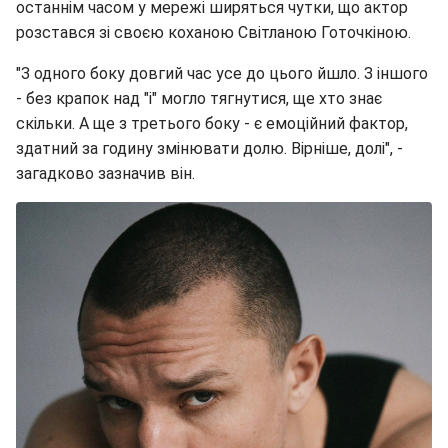
останнім часом у мережі ширяться чутки, що актор
розстався зі своєю коханою Світланою Готочкіною.
"З одного боку довгий час усе до цього йшло. З іншого
- без крапок над "і" могло тягнутися, ще хто знає
скільки. А ще з третього боку - є емоційний фактор,
здатний за годину змінювати долю. Вірніше, долі", -
загадково зазначив він.