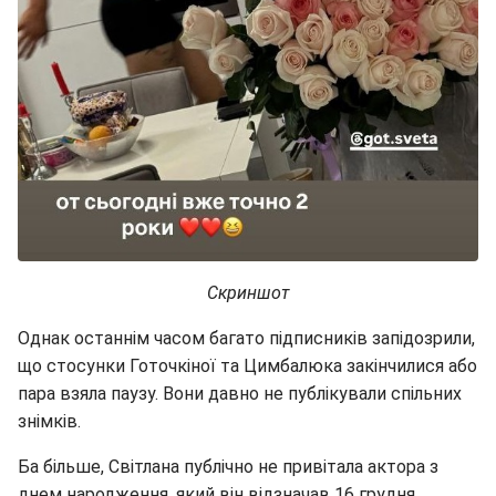
Скриншот
Однак останнім часом багато підписників запідозрили,
що стосунки Готочкіної та Цимбалюка закінчилися або
пара взяла паузу. Вони давно не публікували спільних
знімків.
Ба більше, Світлана публічно не привітала актора з
днем народження, який він відзначав 16 грудня.