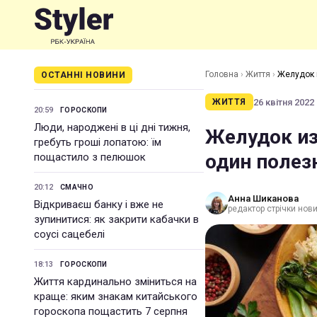
Головна
›
Життя
›
Желудок и
ОСТАННІ НОВИНИ
26 квітня 2022 
ЖИТТЯ
20:59
ГОРОСКОПИ
Люди, народжені в ці дні тижня,
Желудок из-
гребуть гроші лопатою: їм
один полез
пощастило з пелюшок
20:12
СМАЧНО
Анна Шиканова
Відкриваєш банку і вже не
редактор стрічки нов
зупинитися: як закрити кабачки в
соусі сацебелі
18:13
ГОРОСКОПИ
Життя кардинально зміниться на
краще: яким знакам китайського
гороскопа пощастить 7 серпня