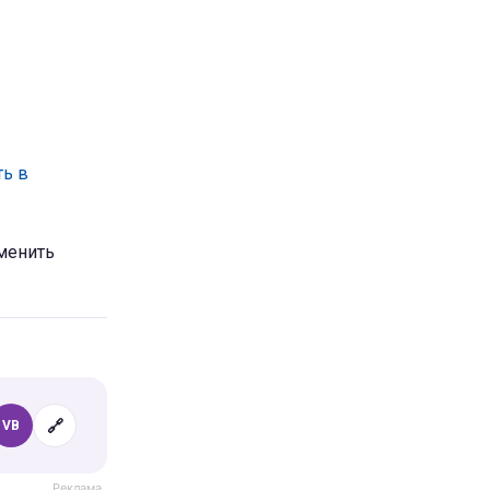
ть в
менить
🔗
VB