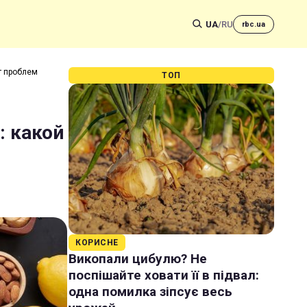
UA
/
RU
rbc.ua
т проблем
ТОП
: какой
КОРИСНЕ
Викопали цибулю? Не
поспішайте ховати її в підвал:
одна помилка зіпсує весь