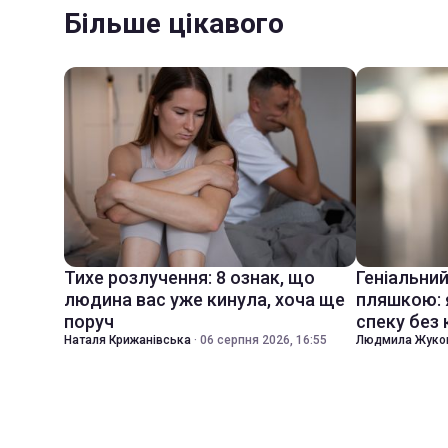
Більше цікавого
Тихе розлучення: 8 ознак, що
Геніальни
людина вас уже кинула, хоча ще
пляшкою: 
поруч
спеку без
Наталя Крижанівська
·
06 серпня 2026, 16:55
Людмила Жуко