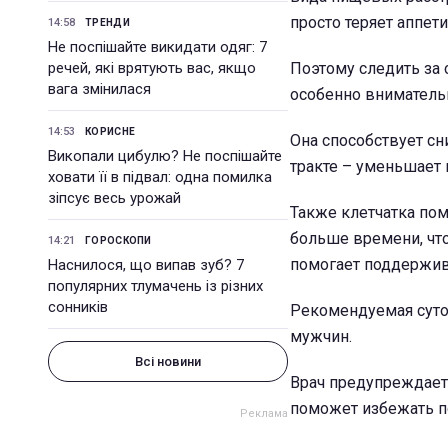
просто теряет аппети
14:58
ТРЕНДИ
Не поспішайте викидати одяг: 7
речей, які врятують вас, якщо
Поэтому следить за
вага змінилася
особенно внимательн
14:53
КОРИСНЕ
Она способствует сн
Викопали цибулю? Не поспішайте
тракте – уменьшает 
ховати її в підвал: одна помилка
зіпсує весь урожай
Также клетчатка пом
больше времени, чт
14:21
ГОРОСКОПИ
помогает поддержив
Наснилося, що випав зуб? 7
популярних тлумачень із різних
сонників
Рекомендуемая суто
мужчин.
Всі новини
Врач предупреждает:
поможет избежать п