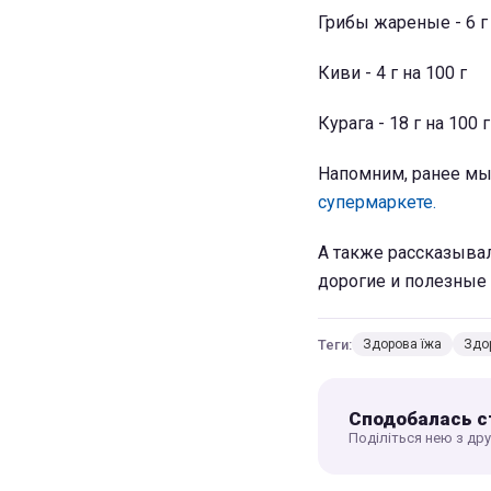
Грибы жареные - 6 г 
Киви - 4 г на 100 г
Курага - 18 г на 100 г
Напомним, ранее мы
супермаркете.
А также рассказыва
дорогие и полезные
Теги:
Здорова їжа
Здо
Сподобалась с
Поділіться нею з др