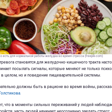
о есть для нормальной работы желудка во время стресса (freepik-com)
 тревога становятся для желудочно-кишечного тракта нас
чинает посылать сигналы, которые меняют не только псих
 в целом, но и поведение пищеварительной системы.
зательно должны быть в рационе во время войны, рассказ
Толстикова.
ет, что в моменты сильных переживаний у людей наблюда
ойств: часть людей начинает неосознанно заедать стресс, 