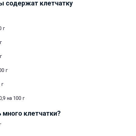
ы содержат клетчатку
0 г
г
г
00 г
 г
,9 на 100 г
ь много клетчатки?
г