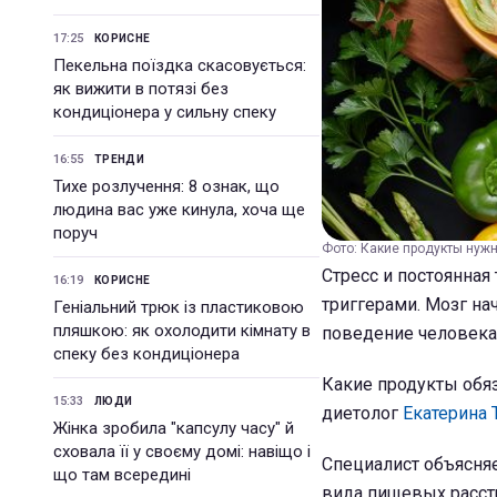
17:25
КОРИСНЕ
Пекельна поїздка скасовується:
як вижити в потязі без
кондиціонера у сильну спеку
16:55
ТРЕНДИ
Тихе розлучення: 8 ознак, що
людина вас уже кинула, хоча ще
поруч
Фото: Какие продукты нужн
Стресс и постоянная
16:19
КОРИСНЕ
триггерами. Мозг на
Геніальний трюк із пластиковою
пляшкою: як охолодити кімнату в
поведение человека
спеку без кондиціонера
Какие продукты обя
15:33
ЛЮДИ
диетолог
Екатерина 
Жінка зробила "капсулу часу" й
сховала її у своєму домі: навіщо і
Специалист объясня
що там всередині
вида пищевых расстр