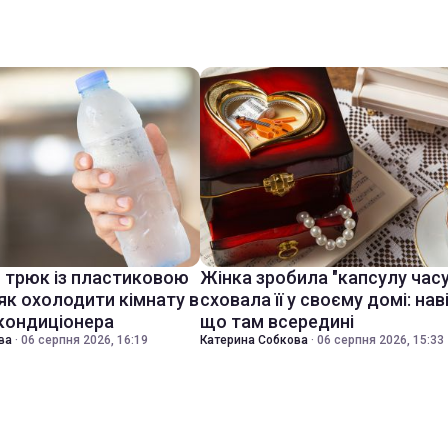
й трюк із пластиковою
Жінка зробила "капсулу часу
як охолодити кімнату в
сховала її у своєму домі: нав
 кондиціонера
що там всередині
ва
·
06 серпня 2026, 16:19
Катерина Собкова
·
06 серпня 2026, 15:33