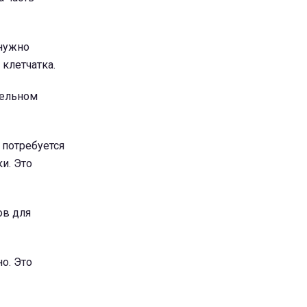
 нужно
клетчатка.
тельном
 потребуется
и. Это
ов для
о. Это