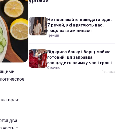
урожай
Не поспішайте викидати одяг:
7 речей, які врятують вас,
якщо вага змінилася
Тренди
Відкрила банку і борщ майже
готовий: ця заправка
заощадить взимку час і гроші
Смачно
тоящими
ологическое
ала врач-
ется два
а часть –