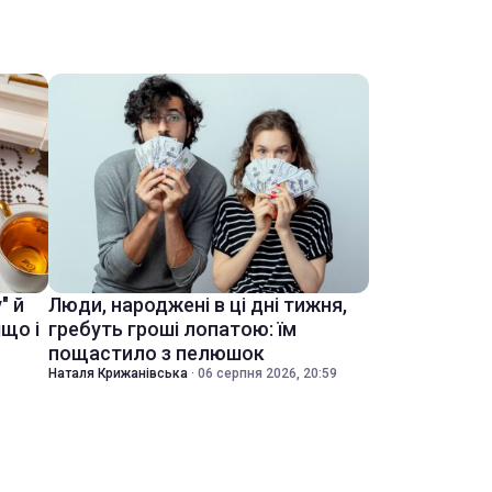
" й
Люди, народжені в ці дні тижня,
іщо і
гребуть гроші лопатою: їм
пощастило з пелюшок
Наталя Крижанівська
·
06 серпня 2026, 20:59