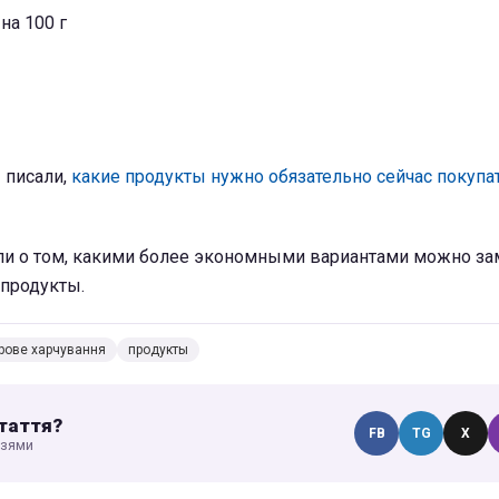
на 100 г
 писали,
какие продукты нужно обязательно сейчас покупа
ли о том, какими более экономными вариантами можно за
 продукты.
рове харчування
продукты
таття?
FB
TG
X
узями